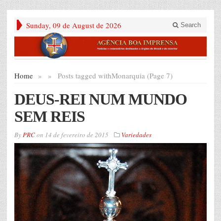
Sunday, 09 de August de 2026
Search
Home
»
»
Posts tagged with
Monarquia (Page 7)
DEUS-REI NUM MUNDO
SEM REIS
By
PRC
on
14 de fevereiro de 2015
Variedades