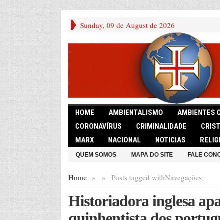
Sunday, 09 de August de 2026
HOME
AMBIENTALISMO
AMBIENTES 
CORONAVÍRUS
CRIMINALIDADE
CRIS
MARX
NACIONAL
NOTICIAS
RELIG
QUEM SOMOS
MAPA DO SITE
FALE CON
Home
»
»
Posts tagged with
Navegações
Historiadora inglesa ap
quinhentista dos portug