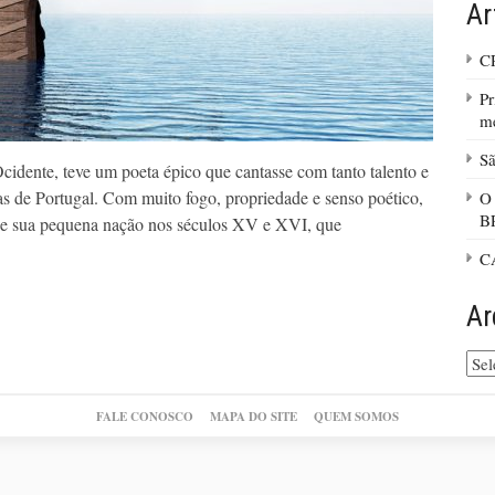
Ar
C
Pr
m
Sã
dente, teve um poeta épico que cantasse com tanto talento e
s de Portugal. Com muito fogo, propriedade e senso poético,
O
B
s de sua pequena nação nos séculos XV e XVI, que
C
Ar
Arq
do
site
FALE CONOSCO
MAPA DO SITE
QUEM SOMOS