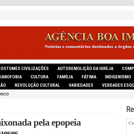
COSTUMES CIVILIZAÇÕES
AUTODEMOLIÇÃO DA IGREJA
COMP
TIANOFOBIA
CULTURA
FAMÍLIA
FÁTIMA
INDIGENISMO
IÃO
REVOLUÇÃO CULTURAL
VARIEDADES
VERDADES ESQU
OSCO
Re
aixonada pela epopeia
Ca
ueses