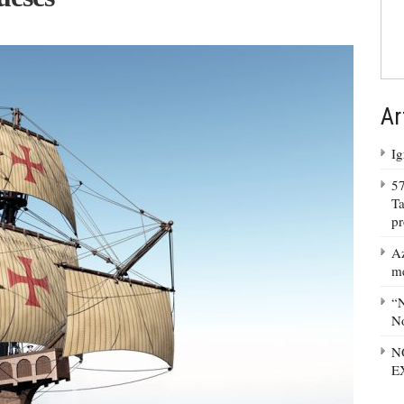
Ar
Ig
57
Ta
p
Az
m
“N
No
N
E