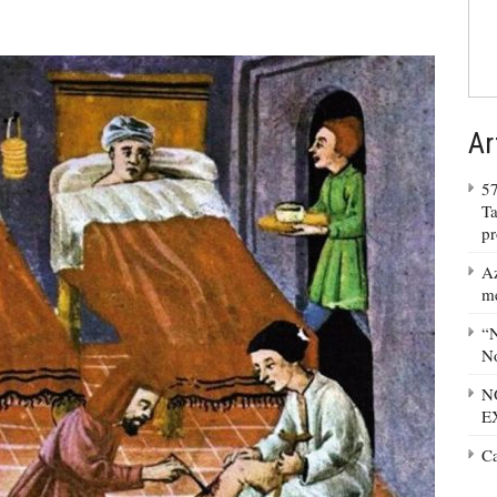
Ar
57
Ta
p
Az
m
“N
No
N
E
C