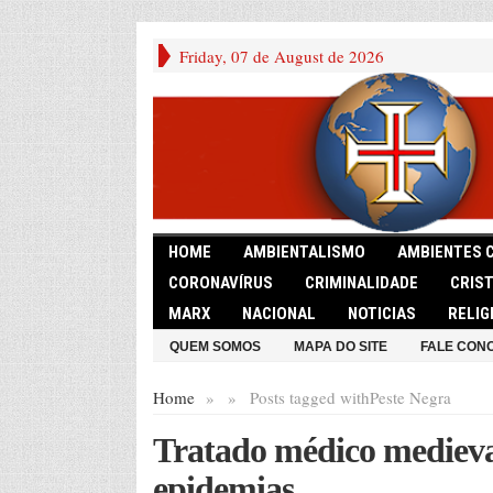
Friday, 07 de August de 2026
HOME
AMBIENTALISMO
AMBIENTES 
CORONAVÍRUS
CRIMINALIDADE
CRIS
MARX
NACIONAL
NOTICIAS
RELIG
QUEM SOMOS
MAPA DO SITE
FALE CON
Home
»
»
Posts tagged with
Peste Negra
Tratado médico medieva
epidemias