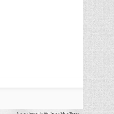
Acessar
-
Powered by WordPress
-
Gabfire Themes