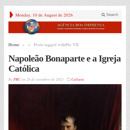
Monday, 10 de August de 2026
Search
Home
»
»
Posts tagged with
Pio VII
Napoleão Bonaparte e a Igreja
Católica
By
PRC
on
26 de setembro de 2021
Cultura