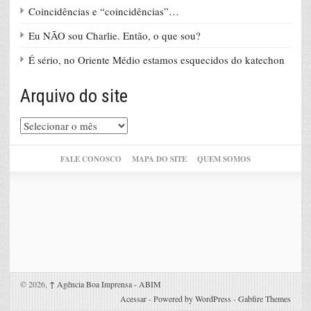
Coincidências e “coincidências”…
Eu NÃO sou Charlie. Então, o que sou?
É sério, no Oriente Médio estamos esquecidos do katechon
Arquivo do site
Arquivo
do
site
FALE CONOSCO
MAPA DO SITE
QUEM SOMOS
© 2026,
↑
Agência Boa Imprensa - ABIM
Acessar
-
Powered by WordPress
-
Gabfire Themes