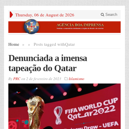
Thursday, 06 de August de 2026
Search
Home
»
»
Posts tagged with
Qatar
Denunciada a imensa
tapeação do Qatar
By
PRC
on
2 de fevereiro de 2023
Islamismo