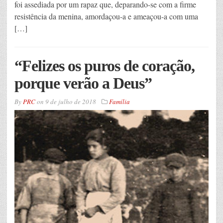
foi assediada por um rapaz que, deparando-se com a firme
resistência da menina, amordaçou-a e ameaçou-a com uma
[…]
“Felizes os puros de coração,
porque verão a Deus”
By
PRC
on
9 de julho de 2018
Família