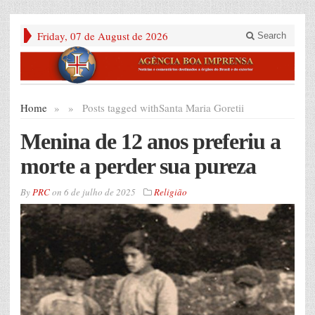
Friday, 07 de August de 2026
Search
Home
»
»
Posts tagged with
Santa Maria Goretii
Menina de 12 anos preferiu a
morte a perder sua pureza
By
PRC
on
6 de julho de 2025
Religião