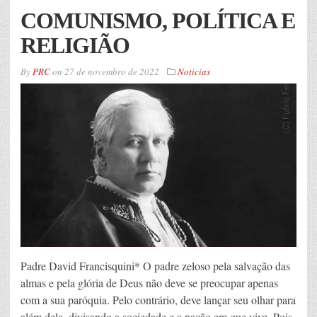
COMUNISMO, POLÍTICA E
RELIGIÃO
By
PRC
on
27 de novembro de 2022
Noticias
Padre David Francisquini* O padre zeloso pela salvação das
almas e pela glória de Deus não deve se preocupar apenas
com a sua paróquia. Pelo contrário, deve lançar seu olhar para
além dela, divisando a sociedade e a nação em que vive. Pois