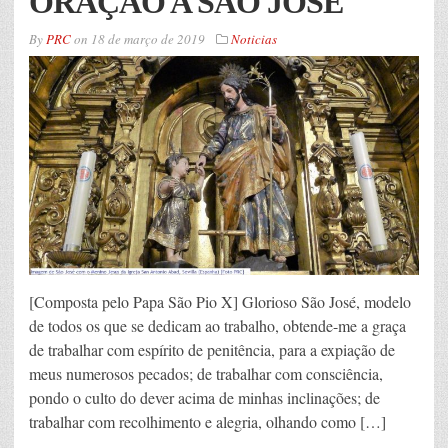
ORAÇÃO A SÃO JOSÉ
By
PRC
on
18 de março de 2019
Noticias
[Composta pelo Papa São Pio X] Glorioso São José, modelo
de todos os que se dedicam ao trabalho, obtende-me a graça
de trabalhar com espírito de penitência, para a expiação de
meus numerosos pecados; de trabalhar com consciência,
pondo o culto do dever acima de minhas inclinações; de
trabalhar com recolhimento e alegria, olhando como […]