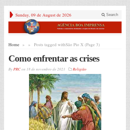
Sunday, 09 de August de 2026
Search
Home
»
»
Posts tagged with
São Pio X (Page 3)
Como enfrentar as crises
By
PRC
on
18 de novembro de 2021
Religião