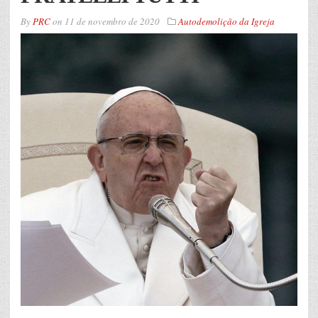
By
PRC
on
11 de novembro de 2020
Autodemolição da Igreja