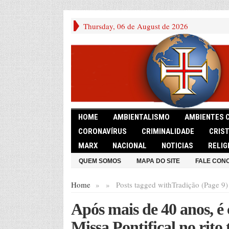
Thursday, 06 de August de 2026
HOME
AMBIENTALISMO
AMBIENTES 
CORONAVÍRUS
CRIMINALIDADE
CRIS
MARX
NACIONAL
NOTICIAS
RELIG
QUEM SOMOS
MAPA DO SITE
FALE CON
Home
»
»
Posts tagged with
Tradição (Page 9)
Após mais de 40 anos, é
Missa Pontifical no rito 