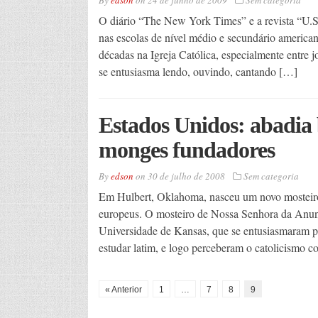
By
edson
on
24 de junho de 2009
Sem categoria
O diário “The New York Times” e a revista “U.
nas escolas de nível médio e secundário americana
décadas na Igreja Católica, especialmente entre j
se entusiasma lendo, ouvindo, cantando […]
Estados Unidos: abadia 
monges fundadores
By
edson
on
30 de julho de 2008
Sem categoria
Em Hulbert, Oklahoma, nasceu um novo mosteiro 
europeus. O mosteiro de Nossa Senhora da Anunc
Universidade de Kansas, que se entusiasmaram pe
estudar latim, e logo perceberam o catolicismo c
« Anterior
1
…
7
8
9