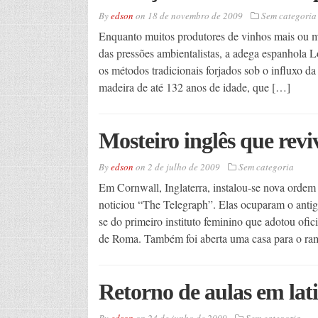
By
edson
on
18 de novembro de 2009
Sem categori
Enquanto muitos produtores de vinhos mais ou m
das pressões ambientalistas, a adega espanhola 
os métodos tradicionais forjados sob o influxo da 
madeira de até 132 anos de idade, que […]
Mosteiro inglês que revi
By
edson
on
2 de julho de 2009
Sem categoria
Em Cornwall, Inglaterra, instalou-se nova ordem 
noticiou “The Telegraph”. Elas ocuparam o antig
se do primeiro instituto feminino que adotou ofici
de Roma. Também foi aberta uma casa para o r
Retorno de aulas em la