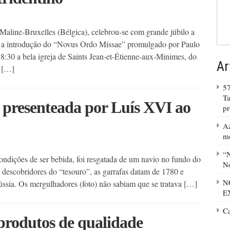
aline-Bruxelles (Bélgica), celebrou-se com grande júbilo a
após a introdução do “Novus Ordo Missae” promulgado por Paulo
8:30 a bela igreja de Saints Jean-et-Étienne-aux-Minimes, do
Ar
r […]
57
Ta
presenteada por Luís XVI ao
p
Az
m
“N
dições de ser bebida, foi resgatada de um navio no fundo do
No
descobridores do “tesouro”, as garrafas datam de 1780 e
N
ssia. Os mergulhadores (foto) não sabiam que se tratava […]
E
C
produtos de qualidade