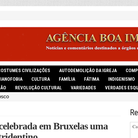
COSTUMES CIVILIZAÇÕES
AUTODEMOLIÇÃO DA IGREJA
COMP
TIANOFOBIA
CULTURA
FAMÍLIA
FÁTIMA
INDIGENISMO
IÃO
REVOLUÇÃO CULTURAL
VARIEDADES
VERDADES ESQU
OSCO
Re
 celebrada em Bruxelas uma
Ca
tridentino