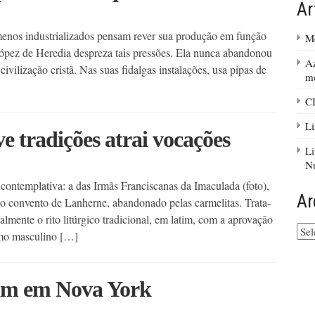
Ar
a
enos industrializados pensam rever sua produção em função
Me
López de Heredia despreza tais pressões. Ela nunca abandonou
Az
civilização cristã. Nas suas fidalgas instalações, usa pipas de
m
C
Li
ve tradições atrai vocações
Li
Nú
contemplativa: a das Irmãs Franciscanas da Imaculada (foto),
Ar
o convento de Lanherne, abandonado pelas carmelitas. Trata-
almente o rito litúrgico tradicional, em latim, com a aprovação
Arq
amo masculino […]
do
site
tim em Nova York