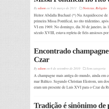
By
edson
on
9 de março de 2011
Noticias
,
Religião
Heitor Abdalla Buchaul (*) Na Arquidiocese de M
primeira Missa Pontifical, no rito tridentino, 
VI em 1969. No domingo, dia 30 de janeiro, às 1
século XVIII, estava repleta de fiéis ansiosos po
Encontrado champagne 
Czar
By
edson
on
6 de setembro de 2010
Sem categoria
A champagne mais antiga do mundo, ainda em con
mar Báltico. Segundo Christian Ekstrom, um dos 
eram um presente de Luís XVI para o Czar da Rú
Tradição é sinônimo de 