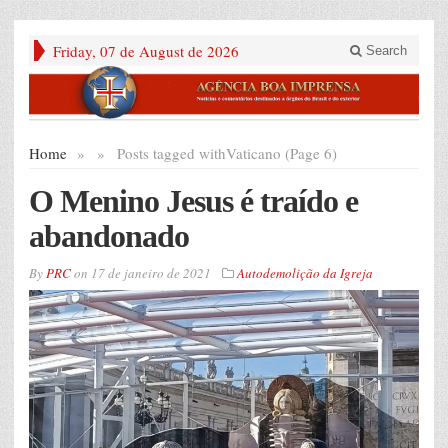
Friday, 07 de August de 2026
Search
Home
»
»
Posts tagged with
Vaticano (Page 6)
O Menino Jesus é traído e
abandonado
By
PRC
on
17 de janeiro de 2021
Autodemolição da Igreja