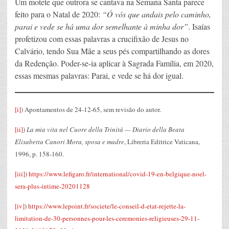
Um motete que outrora se cantava na Semana Santa parece
feito para o Natal de 2020:
“Ó vós que andais pelo caminho,
parai e vede se há uma dor semelhante à minha dor”
. Isaías
profetizou com essas palavras a crucifixão de Jesus no
Calvário, tendo Sua Mãe a seus pés compartilhando as dores
da Redenção. Poder-se-ia aplicar à Sagrada Família, em 2020,
essas mesmas palavras: Parai, e vede se há dor igual.
[i]
) Apontamentos de 24-12-65, sem revisão do autor.
[ii]
)
La mia vita nel Cuore della Trinità — Diario della Beata
Elisabetta Canori Mora, sposa e madre
, Libreria Editrice Vaticana,
1996, p. 158-160.
[iii]
)
https://www.lefigaro.fr/international/covid-19-en-belgique-noel-
sera-plus-intime-20201128
[iv]
)
https://www.lepoint.fr/societe/le-conseil-d-etat-rejette-la-
limitation-de-30-personnes-pour-les-ceremonies-religieuses-29-11-