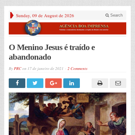
Sunday, 09 de August de 2026
Search
O Menino Jesus é traído e
abandonado
By
PRC
on
17 de janeiro de 2021
2 Comments