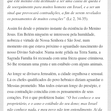
que este menino está destinado a ser uma causa de queda e
de soerguimento para muitos homens em Israel, e a ser um
sinal que provocará contradições, a fim de serem revelados
os pensamentos de muitos corações”
(Lc 2, 34-35).
Assim foi desde o primeiro instante da existência do Menino
Jesus. Em Belém ninguém se interessou pela humildade,
nobreza e virtude de Nossa Senhora e São José, num
momento em que estava próximo o aguardado nascimento do
nosso Divino Salvador. Numa noite gélida na Terra Santa, a
Sagrada Família foi recusada com uma frieza quase criminosa.
Só lhe restaram uma gruta e um estábulo com alguns animais.
Ao longe se divisava Jerusalém, a cidade orgulhosa e sensual.
Lá os chefes qualificados do povo hebraico diziam aguardar o
Messias prometido. Mas todos estavam longe do presépio, e
essa contradição coincidia com os pensamentos de seus
corações. Foi o que profetizou Isaías:
“O boi conhece o seu
proprietário, e o asno o estábulo do seu dono; mas Israel
não conhece nada, e meu povo não tem entendimento. Ai da