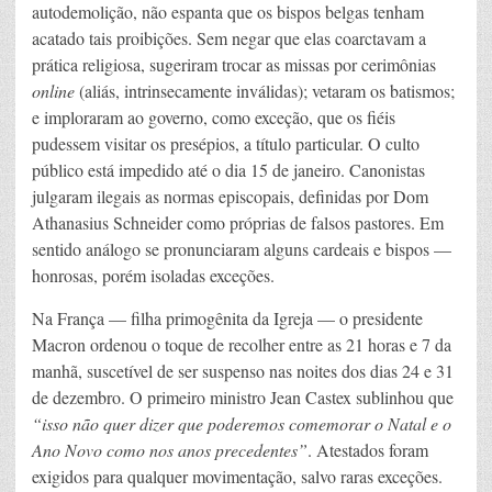
autodemolição, não espanta que os bispos belgas tenham
acatado tais proibições. Sem negar que elas coarctavam a
prática religiosa, sugeriram trocar as missas por cerimônias
online
(aliás, intrinsecamente inválidas); vetaram os batismos;
e imploraram ao governo, como exceção, que os fiéis
pudessem visitar os presépios, a título particular. O culto
público está impedido até o dia 15 de janeiro. Canonistas
julgaram ilegais as normas episcopais, definidas por Dom
Athanasius Schneider como próprias de falsos pastores. Em
sentido análogo se pronunciaram alguns cardeais e bispos —
honrosas, porém isoladas exceções.
Na França — filha primogênita da Igreja — o presidente
Macron ordenou o toque de recolher entre as 21 horas e 7 da
manhã, suscetível de ser suspenso nas noites dos dias 24 e 31
de dezembro. O primeiro ministro Jean Castex sublinhou que
“isso não quer dizer que poderemos comemorar o Natal e o
Ano Novo como nos anos precedentes”
. Atestados foram
exigidos para qualquer movimentação, salvo raras exceções.