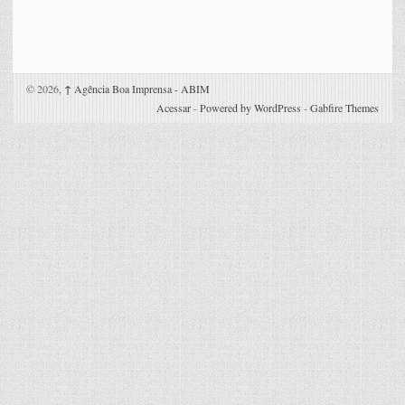
© 2026,
↑
Agência Boa Imprensa - ABIM
Acessar
-
Powered by WordPress
-
Gabfire Themes