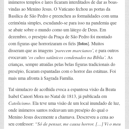
inúmeros templos e lares ficaram interditados de dar as boas-
vindas ao Menino Jesus. O Vaticano fechou as portas da
Basílica de São Pedro e preencheu as formalidades com uma
cerimônia simples, escudando-se para isso na pandemia que
se abate sobre o mundo como um látego de Deus. Em
dezembro, o presépio da Praça de São Pedro foi montado
fotos
com figuras que horrorizaram os fiéis [
]. Muitos
disseram que as imagens
‘parecem marcianos’,
e para outros
evocavam
‘os cultos satânicos condenados na Bíblia’.
As
crianças, sempre atraídas pelas belas figuras tradicionais do
presépio, ficaram espantadas com o horror das estátuas. Foi
mais uma afronta à Sagrada Família.
Tal simulacro de acolhida evoca a espantosa visão da Beata
Isabel Canori Mora no Natal de 1813, já publicada em
Catolicismo
. Ela teve uma visão de um local inundado de luz,
onde inúmeros santos rodeavam um presépio do qual o
Menino Jesus docemente a chamava. Descreveu a cena ao
seu confessor:
“Só de pensar, me causa horror. […] Vi o meu