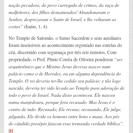
nação pecadora, do povo carregado de crimes, da raça de
malfeitores, dos filhos desnaturados! Abandonaram o
Senhor, desprezaram o Santo de Israel, e lhe voltaram as
costas”
(Isaías, 1, 4).
No Templo de Salomão, o Sumo Sacerdote e seus auxiliares
foram insensíveis ao acontecimento registrado nas estrelas do
céu, discernido com segurança por três reis remotos. Com
propriedade, o Prof. Plinio Corrêa de Oliveira ponderou
“ser
arquitetônico que o Menino Jesus devesse nascer num
palácio como o de Herodes, ou em alguma dependência do
Templo. O rei deveria ter-lhe cedido seu palácio; e tão logo
nascido, deveria ter sido levado ao Templo para adoração de
todo o povo de Israel. Nada disso aconteceu. Ele nasceu
numa manjedoura, porque fora recusado. Mas Jesus é o
centro de tudo. Recusado, Ele recusa; recusando, Ele julga;
julgando, Ele divide os homens entre bons e maus. Aos pés
do cândido presépio faiscou essa tremenda verdade bíblica”.
[i]