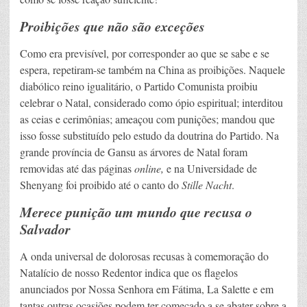
Proibições que não são exceções
Como era previsível, por corresponder ao que se sabe e se
espera, repetiram-se também na China as proibições. Naquele
diabólico reino igualitário, o Partido Comunista proibiu
celebrar o Natal, considerado como ópio espiritual; interditou
as ceias e cerimônias; ameaçou com punições; mandou que
isso fosse substituído pelo estudo da doutrina do Partido. Na
grande província de Gansu as árvores de Natal foram
removidas até das páginas
online,
e na Universidade de
Shenyang foi proibido até o canto do
Stille Nacht
.
Merece punição um mundo que recusa o
Salvador
A onda universal de dolorosas recusas à comemoração do
Natalício de nosso Redentor indica que os flagelos
anunciados por Nossa Senhora em Fátima, La Salette e em
tantas outras ocasiões podem ter começado a se abater sobre a