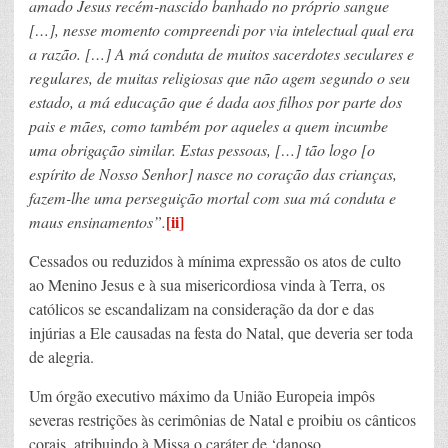
amado Jesus recém-nascido banhado no próprio sangue
[…], nesse momento compreendi por via intelectual qual era
a razão. […] A má conduta de muitos sacerdotes seculares e
regulares, de muitas religiosas que não agem segundo o seu
estado, a má educação que é dada aos filhos por parte dos
pais e mães, como também por aqueles a quem incumbe
uma obrigação similar. Estas pessoas, […] tão logo [o
espírito de Nosso Senhor] nasce no coração das crianças,
fazem-lhe uma perseguição mortal com sua má conduta e
[ii]
maus ensinamentos”.
Cessados ou reduzidos à mínima expressão os atos de culto
ao Menino Jesus e à sua misericordiosa vinda à Terra, os
católicos se escandalizam na consideração da dor e das
injúrias a Ele causadas na festa do Natal, que deveria ser toda
de alegria.
Um órgão executivo máximo da União Europeia impôs
severas restrições às cerimônias de Natal e proibiu os cânticos
corais, atribuindo à Missa o caráter de ‘danoso