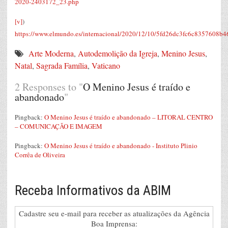
2020-2403172_23.php
[v]
)
https://www.elmundo.es/internacional/2020/12/10/5fd26dc3fc6c8357608b4
Arte Moderna
,
Autodemolição da Igreja
,
Menino Jesus
,
Natal
,
Sagrada Família
,
Vaticano
2 Responses to "
O Menino Jesus é traído e
abandonado
"
Pingback:
O Menino Jesus é traído e abandonado – LITORAL CENTRO
– COMUNICAÇÃO E IMAGEM
Pingback:
O Menino Jesus é traído e abandonado - Instituto Plinio
Corrêa de Oliveira
Receba Informativos da ABIM
Cadastre seu e-mail para receber as atualizações da Agência
Boa Imprensa: