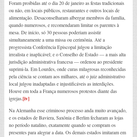
Foram proibidas até o dia 20 de janeiro as festas tradicionais
ou não, em locais públicos, restaurantes e outros locais de
alimentação. Desaconselharam albergar membros da família,
quando numerosos, e recomendaram limitar os parentes à
mesa. De início, só 30 pessoas poderiam assistir
simultaneamente a uma missa ou cerimônia. Até a
progressista Conferência Episcopal julgou a limitação
irrealista e inaplicável; e o Conselho de Estado — a mais alta
jurisdição administrativa francesa — ordenou ao presidente
suprimi-la. Em Lourdes, onde curas milagrosas reconhecidas
pela ciência se contam aos milhares, até o juiz administrativo
local julgou inadaptadas e injustificáveis as interdições.
Houve em toda a França numerosos protestos diante das
[iv]
igrejas.
Na Alemanha esse criminoso processo anda muito avançado,
e os estados de Baviera, Saxônia e Berlim fecharam as lojas
no período natalino, exatamente quando se compram os
presentes para alegrar a data. Os demais estados imitaram em