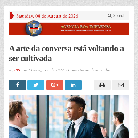
Saturday, 08 de August de 2026
Search
A arte da conversa está voltando a
ser cultivada
em
By
PRC
on
13 de agosto de 2024
Comentários desativados
A
arte
da
conversa
está
voltando
a
ser
cultivada