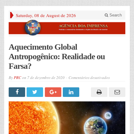
Saturday, 08 de August de 2026
Search
Aquecimento Global
Antropogênico: Realidade ou
Farsa?
em
By
PRC
on
7 de dezembro de 2020
Comentários desativados
Aquecimento
Global
Antropogênico
Realidade
ou
Farsa?