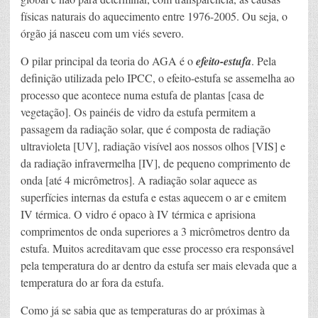
físicas naturais do aquecimento entre 1976-2005. Ou seja, o
órgão já nasceu com um viés severo.
O pilar principal da teoria do AGA é o
efeito-estufa
. Pela
definição utilizada pelo IPCC, o efeito-estufa se assemelha ao
processo que acontece numa estufa de plantas [casa de
vegetação]. Os painéis de vidro da estufa permitem a
passagem da radiação solar, que é composta de radiação
ultravioleta [UV], radiação visível aos nossos olhos [VIS] e
da radiação infravermelha [IV], de pequeno comprimento de
onda [até 4 micrômetros]. A radiação solar aquece as
superfícies internas da estufa e estas aquecem o ar e emitem
IV térmica. O vidro é opaco à IV térmica e aprisiona
comprimentos de onda superiores a 3 micrômetros dentro da
estufa. Muitos acreditavam que esse processo era responsável
pela temperatura do ar dentro da estufa ser mais elevada que a
temperatura do ar fora da estufa.
Como já se sabia que as temperaturas do ar próximas à