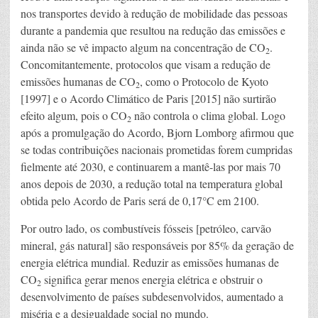
nos transportes devido à redução de mobilidade das pessoas
durante a pandemia que resultou na redução das emissões e
ainda não se vê impacto algum na concentração de CO
.
2
Concomitantemente, protocolos que visam a redução de
emissões humanas de CO
, como o Protocolo de Kyoto
2
[1997] e o Acordo Climático de Paris [2015] não surtirão
efeito algum, pois o CO
não controla o clima global. Logo
2
após a promulgação do Acordo, Bjorn Lomborg afirmou que
se todas contribuições nacionais prometidas forem cumpridas
fielmente até 2030, e continuarem a mantê-las por mais 70
anos depois de 2030, a redução total na temperatura global
obtida pelo Acordo de Paris será de 0,17°C em 2100.
Por outro lado, os combustíveis fósseis [petróleo, carvão
mineral, gás natural] são responsáveis por 85% da geração de
energia elétrica mundial. Reduzir as emissões humanas de
CO
significa gerar menos energia elétrica e obstruir o
2
desenvolvimento de países subdesenvolvidos, aumentado a
miséria e a desigualdade social no mundo.