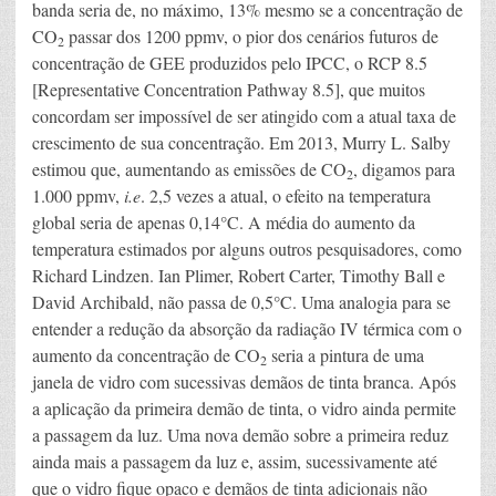
banda seria de, no máximo, 13% mesmo se a concentração de
CO
passar dos 1200 ppmv, o pior dos cenários futuros de
2
concentração de GEE produzidos pelo IPCC, o RCP 8.5
[Representative Concentration Pathway 8.5], que muitos
concordam ser impossível de ser atingido com a atual taxa de
crescimento de sua concentração. Em 2013, Murry L. Salby
estimou que, aumentando as emissões de CO
, digamos para
2
1.000 ppmv,
i.e
. 2,5 vezes a atual, o efeito na temperatura
global seria de apenas 0,14°C. A média do aumento da
temperatura estimados por alguns outros pesquisadores, como
Richard Lindzen. Ian Plimer, Robert Carter, Timothy Ball e
David Archibald, não passa de 0,5°C. Uma analogia para se
entender a redução da absorção da radiação IV térmica com o
aumento da concentração de CO
seria a pintura de uma
2
janela de vidro com sucessivas demãos de tinta branca. Após
a aplicação da primeira demão de tinta, o vidro ainda permite
a passagem da luz. Uma nova demão sobre a primeira reduz
ainda mais a passagem da luz e, assim, sucessivamente até
que o vidro fique opaco e demãos de tinta adicionais não