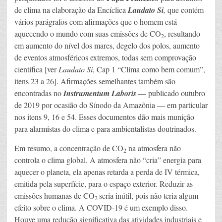
de clima na elaboração da Encíclica
Laudato Si
,
que contém
vários parágrafos com afirmações que o homem está
aquecendo o mundo com suas emissões de CO
, resultando
2
em aumento do nível dos mares, degelo dos polos, aumento
de eventos atmosféricos extremos, todas sem comprovação
científica [ver
Laudato Si
, Cap 1 “Clima como bem comum”,
itens 23 a 26]. Afirmações semelhantes também são
encontradas no
Instrumentum Laboris
— publicado outubro
de 2019 por ocasião do Sínodo da Amazônia — em particular
nos itens 9, 16 e 54. Esses documentos dão mais munição
para alarmistas do clima e para ambientalistas doutrinados.
Em resumo, a concentração de CO
na atmosfera não
2
controla o clima global. A atmosfera não “cria” energia para
aquecer o planeta, ela apenas retarda a perda de IV térmica,
emitida pela superfície, para o espaço exterior. Reduzir as
emissões humanas de CO
seria inútil, pois não teria algum
2
efeito sobre o clima. A COVID-19 é um exemplo disso.
Houve uma redução significativa das atividades industriais e