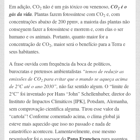
Em adição, CO
não é um gás tóxico ou venenoso,
CO
é o
2
2
gás da vida
. Plantas fazem fotossíntese com CO
e, com
2
concentrações abaixo de 200 ppmv, a maioria das plantas não
conseguem fazer a fotossíntese e morrem e, com elas o ser
humano e os animais. Portanto, quanto maior for a
concentração de CO
, maior será o benefício para a Terra e
2
seus habitantes.
A frase ouvida com frequência da boca de políticos,
burocratas e pretensos ambientalistas
“temos de reduzir as
emissões de CO
para evitar que o mundo se aqueça acima
2
de 2°C até o ano 2030”,
não faz sentido algum. O “limite de
2°C” foi inventado por Hans “John” Schellenhuber, diretor do
Instituto de Impactos Climáticos [IPK], Potsdam, Alemanha,
sem comprovação científica alguma. Tirou esse valor da
“cartola”! Conforme comentado acima, o clima global já
esteve mais aquecido que isso no passado e nada de
catastrófico aconteceu. Lamentavelmente, esse mesmo
Papa Francisco
pesquisador foi o assessor do
para assuntos