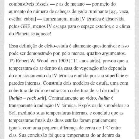
combustíveis fósseis — e as de metano — por meio do
aumento do número de cabeças de gado ruminante [e.g. vaca,
ovelha, cabra] — aumentarem, mais IV térmica é absorvida
pelos GEE, menos IV escapa para o espaço exterior, e o clima
do Planeta se aquece!
Essa definição de efeito-estufa é altamente questionável e isso
quatro
pode ser demonstrado por, pelo menos,
argumentos.
1º) Robert W. Wood, em 1909 [111 anos atrás], provou que a
temperatura do ar dentro da casa de vegetação não dependia
do aprisionamento da IV térmica emitida por sua superfície e
paredes internas. Construiu dois modelos de estufa, uma com
cobertura de vidro e outra com cobertura de sal de rocha
[
halita = rock salt
]. Contrariamente ao vidro,
halita
é
transparente à radiação IV térmica. Expôs os dois modelos ao
Sol, medindo suas temperaturas internas, e concluiu que as
temperaturas finais das duas estufas foram praticamente
iguais, com uma pequena diferença de cerca de 1°C entre
elas. Sua conclusão foi que a temperatura do ar dentro da