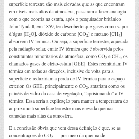
superfície terrestre são mais elevadas que as que encontram
em níveis mais altos da atmosfera, passaram a fazer analogia
com o que ocorria na estufa, após o pesquisador britânico
John Tyndall, em 1859, ter descoberto que gases como vapor
d’água [H
O], dióxido de carbono [CO
] e metano [CH
]
2
2
4
absorvem IV térmica. Ou seja, a superfície terrestre, aquecida
pela radiação solar, emite IV térmica que é absorvida pelos
constituintes minoritários da atmosfera, como CO
e CH
, os
2
4
chamados gases de efeito-estufa [GEE]. Estes reemitiriam IV
térmica em todas as direções, inclusive de volta para a
superfície e reduziriam a perda de IV térmica para o espaço
exterior. Os GEE, principalmente o CO
, atuariam como os
2
painéis de vidro da casa de vegetação, “aprisionando” a IV
térmica. Essa seria a explicação para manter a temperatura do
ar próximo à superfície terrestre mais elevada que nas
camadas mais altas da atmosfera.
E a conclusão óbvia que vem dessa definição é que, se as
concentrações do CO
— por meio da queima de
2