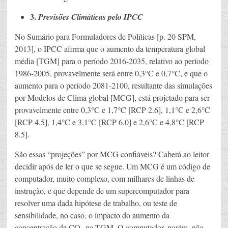
3.
Previsões Climáticas pelo IPCC
No Sumário para Formuladores de Políticas [p. 20 SPM,
2013], o IPCC afirma que o aumento da temperatura global
média [TGM] para o período 2016-2035, relativo ao período
1986-2005, provavelmente será entre 0,3°C e 0,7°C, e que o
aumento para o período 2081-2100, resultante das simulações
por Modelos de Clima global [MCG], está projetado para ser
provavelmente entre 0,3°C e 1,7°C [RCP 2.6], 1,1°C e 2,6°C
[RCP 4.5], 1,4°C e 3,1°C [RCP 6.0] e 2,6°C e 4,8°C [RCP
8.5].
São essas “projeções” por MCG confiáveis? Caberá ao leitor
decidir após de ler o que se segue. Um MCG é um código de
computador, muito complexo, com milhares de linhas de
instrução, e que depende de um supercomputador para
resolver uma dada hipótese de trabalho, ou teste de
sensibilidade, no caso, o impacto do aumento da
concentração de CO
na TGM. O computador, porém, não