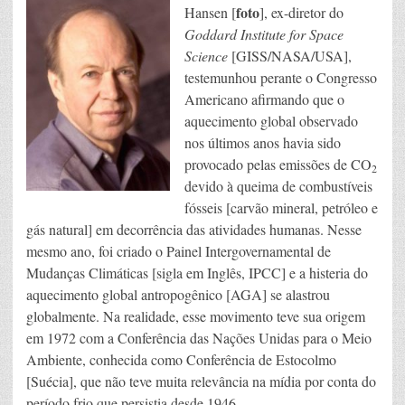
foto
Hansen [
], ex-diretor do
Goddard Institute for Space
Science
[GISS/NASA/USA],
testemunhou perante o Congresso
Americano afirmando que o
aquecimento global observado
nos últimos anos havia sido
provocado pelas emissões de CO
2
devido à queima de combustíveis
fósseis [carvão mineral, petróleo e
gás natural] em decorrência das atividades humanas. Nesse
mesmo ano, foi criado o Painel Intergovernamental de
Mudanças Climáticas [sigla em Inglês, IPCC] e a histeria do
aquecimento global antropogênico [AGA] se alastrou
globalmente. Na realidade, esse movimento teve sua origem
em 1972 com a Conferência das Nações Unidas para o Meio
Ambiente, conhecida como Conferência de Estocolmo
[Suécia], que não teve muita relevância na mídia por conta do
período frio que persistia desde 1946.