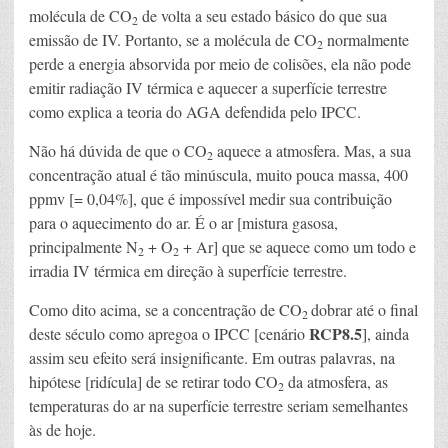
molécula de CO
de volta a seu estado básico do que sua
2
emissão de IV. Portanto, se a molécula de CO
normalmente
2
perde a energia absorvida por meio de colisões, ela não pode
emitir radiação IV térmica e aquecer a superfície terrestre
como explica a teoria do AGA defendida pelo IPCC.
Não há dúvida de que o CO
aquece a atmosfera. Mas, a sua
2
concentração atual é tão minúscula, muito pouca massa, 400
ppmv [= 0,04%], que é impossível medir sua contribuição
para o aquecimento do ar. É o ar [mistura gasosa,
principalmente N
+ O
+ Ar] que se aquece como um todo e
2
2
irradia IV térmica em direção à superfície terrestre.
Como dito acima, se a concentração de CO
dobrar até o final
2
RCP8.5
deste século como apregoa o IPCC [cenário
], ainda
assim seu efeito será insignificante. Em outras palavras, na
hipótese [ridícula] de se retirar todo CO
da atmosfera, as
2
temperaturas do ar na superfície terrestre seriam semelhantes
às de hoje.