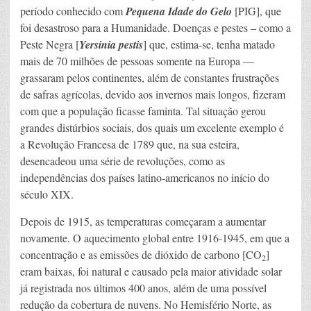
período conhecido com
Pequena Idade do Gelo
[PIG], que
foi desastroso para a Humanidade. Doenças e pestes – como a
Peste Negra [
Yersinia pestis
] que, estima-se, tenha matado
mais de 70 milhões de pessoas somente na Europa —
grassaram pelos continentes, além de constantes frustrações
de safras agrícolas, devido aos invernos mais longos, fizeram
com que a população ficasse faminta. Tal situação gerou
grandes distúrbios sociais, dos quais um excelente exemplo é
a Revolução Francesa de 1789 que, na sua esteira,
desencadeou uma série de revoluções, como as
independências dos países latino-americanos no início do
século XIX.
Depois de 1915, as temperaturas começaram a aumentar
novamente. O aquecimento global entre 1916-1945, em que a
concentração e as emissões de dióxido de carbono [CO
]
2
eram baixas, foi natural e causado pela maior atividade solar
já registrada nos últimos 400 anos, além de uma possível
redução da cobertura de nuvens. No Hemisfério Norte, as