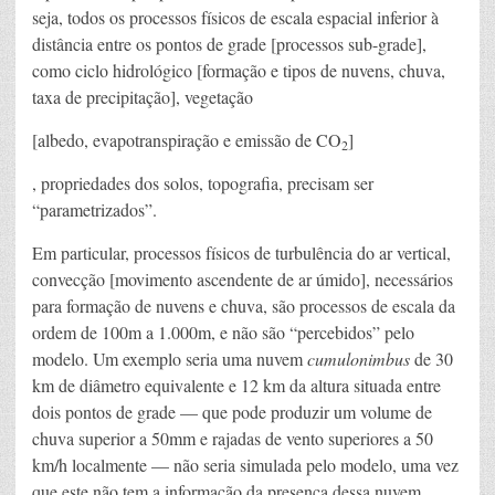
seja, todos os processos físicos de escala espacial inferior à
distância entre os pontos de grade [processos sub-grade],
como ciclo hidrológico [formação e tipos de nuvens, chuva,
taxa de precipitação], vegetação
[albedo, evapotranspiração e emissão de CO
]
2
, propriedades dos solos, topografia, precisam ser
“parametrizados”.
Em particular, processos físicos de turbulência do ar vertical,
convecção [movimento ascendente de ar úmido], necessários
para formação de nuvens e chuva, são processos de escala da
ordem de 100m a 1.000m, e não são “percebidos” pelo
modelo. Um exemplo seria uma nuvem
cumulonimbus
de 30
km de diâmetro equivalente e 12 km da altura situada entre
dois pontos de grade — que pode produzir um volume de
chuva superior a 50mm e rajadas de vento superiores a 50
km/h localmente — não seria simulada pelo modelo, uma vez
que este não tem a informação da presença dessa nuvem.