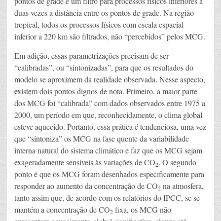
pontos de grade é um filtro para processos físicos inferiores a
duas vezes a distância entre os pontos de grade. Na região
tropical, todos os processos físicos com escala espacial
inferior a 220 km são filtrados, não “percebidos” pelos MCG.
Em adição, essas parametrizações precisam de ser
“calibradas”, ou “sintonizadas”, para que os resultados do
modelo se aproximem da realidade observada. Nesse aspecto,
existem dois pontos dignos de nota. Primeiro, a maior parte
dos MCG foi “calibrada” com dados observados entre 1975 a
2000, um período em que, reconhecidamente, o clima global
esteve aquecido. Portanto, essa prática é tendenciosa, uma vez
que “sintoniza” os MCG na fase quente da variabilidade
interna natural do sistema climático e faz que os MCG sejam
exageradamente sensíveis às variações de CO
. O segundo
2
ponto é que os MCG foram desenhados especificamente para
responder ao aumento da concentração de CO
na atmosfera,
2
tanto assim que, de acordo com os relatórios do IPCC, se se
mantém a concentração de CO
fixa, os MCG não
2