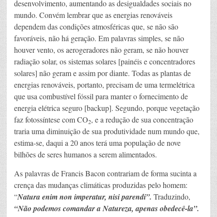
desenvolvimento, aumentando as desigualdades sociais no
mundo. Convém lembrar que as energias renováveis
dependem das condições atmosféricas que, se não são
favoráveis, não há geração. Em palavras simples, se não
houver vento, os aerogeradores não geram, se não houver
radiação solar, os sistemas solares [painéis e concentradores
solares] não geram e assim por diante. Todas as plantas de
energias renováveis, portanto, precisam de uma termelétrica
que usa combustível fóssil para manter o fornecimento de
energia elétrica seguro [backup]. Segundo, porque vegetação
faz fotossíntese com CO
, e a redução de sua concentração
2
traria uma diminuição de sua produtividade num mundo que,
estima-se, daqui a 20 anos terá uma população de nove
bilhões de seres humanos a serem alimentados.
As palavras de Francis Bacon contrariam de forma sucinta a
crença das mudanças climáticas produzidas pelo homem:
“
Natura enim non imperatur, nisi parendi”.
Traduzindo,
“Não podemos comandar a Natureza, apenas obedecê-la”.