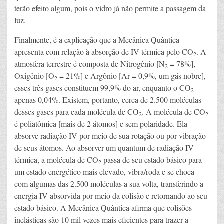
terão efeito algum, pois o vidro já não permite a passagem da
luz.
Finalmente, é a explicação que a Mecânica Quântica
apresenta com relação à absorção de IV térmica pelo CO
. A
2
atmosfera terrestre é composta de Nitrogênio [N
= 78%],
2
Oxigênio [O
= 21%] e Argônio [Ar = 0,9%, um gás nobre],
2
esses três gases constituem 99,9% do ar, enquanto o CO
2
apenas 0,04%. Existem, portanto, cerca de 2.500 moléculas
desses gases para cada molécula de CO
. A molécula de CO
2
2
é poliatômica [mais de 2 átomos] e sem polaridade. Ela
absorve radiação IV por meio de sua rotação ou por vibração
de seus átomos. Ao absorver um quantum de radiação IV
térmica, a molécula de CO
passa de seu estado básico para
2
um estado energético mais elevado, vibra/roda e se choca
com algumas das 2.500 moléculas a sua volta, transferindo a
energia IV absorvida por meio da colisão e retornando ao seu
estado básico. A Mecânica Quântica afirma que colisões
inelásticas são 10 mil vezes mais eficientes para trazer a