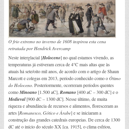
O frio extremo no inverno de 1608 inspirou esta cena
retratada por Hendrick Avercamp
Neste interglacial [
Holoceno
] no qual estamos vivendo, as
temperaturas já estiveram cerca de 4°C mais altas que às
atuais há sete/oito mil anos, de acordo com o artigo de Shaun
Marcott e colegas em 2013, período conhecido como o
Ótimo
do Holoceno.
Posteriormente, ocorreram períodos quentes
como
Minoano
[1.500 aC],
Romano
[400 aC – 300 dC] e o
Medieval
[900 dC – 1300 dC]. Nesse último, de muita
riqueza e abundância de recursos e alimentos, floresceram as
artes [
Romanesco, Gótico e Árabe
] e se iniciaram a
construção das grandes catedrais europeias. De cerca de 1300
dC até o início do século XX [ca. 1915], o clima esfriou,