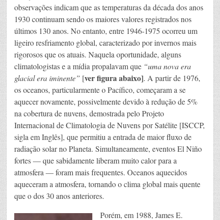
observações indicam que as temperaturas da década dos anos
1930 continuam sendo os maiores valores registrados nos
últimos 130 anos. No entanto, entre 1946-1975 ocorreu um
ligeiro resfriamento global, caracterizado por invernos mais
rigorosos que os atuais. Naquela oportunidade, alguns
climatologistas e a mídia propalavam que
“uma nova era
ver figura abaixo]
glacial era iminente”
[
. A partir de 1976,
os oceanos, particularmente o Pacífico, começaram a se
aquecer novamente, possivelmente devido à redução de 5%
na cobertura de nuvens, demostrada pelo Projeto
Internacional de Climatologia de Nuvens por Satélite [ISCCP,
sigla em Inglês], que permitiu a entrada de maior fluxo de
radiação solar no Planeta. Simultaneamente, eventos El Niño
fortes — que sabidamente liberam muito calor para a
atmosfera — foram mais frequentes. Oceanos aquecidos
aqueceram a atmosfera, tornando o clima global mais quente
que o dos 30 anos anteriores.
Porém, em 1988, James E.