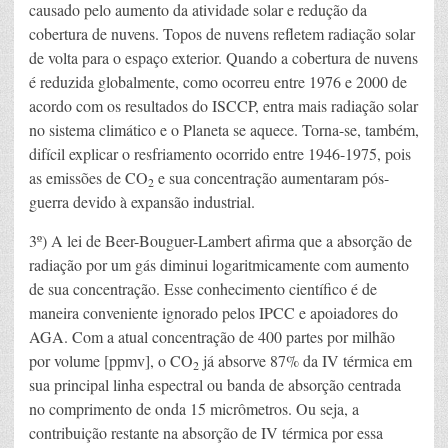
causado pelo aumento da atividade solar e redução da
cobertura de nuvens. Topos de nuvens refletem radiação solar
de volta para o espaço exterior. Quando a cobertura de nuvens
é reduzida globalmente, como ocorreu entre 1976 e 2000 de
acordo com os resultados do ISCCP, entra mais radiação solar
no sistema climático e o Planeta se aquece. Torna-se, também,
difícil explicar o resfriamento ocorrido entre 1946-1975, pois
as emissões de CO
e sua concentração aumentaram pós-
2
guerra devido à expansão industrial.
3º) A lei de Beer-Bouguer-Lambert afirma que a absorção de
radiação por um gás diminui logaritmicamente com aumento
de sua concentração. Esse conhecimento científico é de
maneira conveniente ignorado pelos IPCC e apoiadores do
AGA. Com a atual concentração de 400 partes por milhão
por volume [ppmv], o CO
já absorve 87% da IV térmica em
2
sua principal linha espectral ou banda de absorção centrada
no comprimento de onda 15 micrômetros. Ou seja, a
contribuição restante na absorção de IV térmica por essa