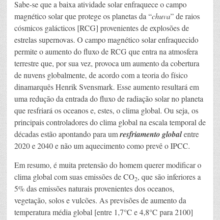
Sabe-se que a baixa atividade solar enfraquece o campo
magnético solar que protege os planetas da “
chuva
” de raios
cósmicos galácticos [RCG] provenientes de explosões de
estrelas supernovas. O campo magnético solar enfraquecido
permite o aumento do fluxo de RCG que entra na atmosfera
terrestre que, por sua vez, provoca um aumento da cobertura
de nuvens globalmente, de acordo com a teoria do físico
dinamarquês Henrik Svensmark. Esse aumento resultará em
uma redução da entrada do fluxo de radiação solar no planeta
que resfriará os oceanos e, estes, o clima global. Ou seja, os
principais controladores do clima global na escala temporal de
décadas estão apontando para um
resfriamento global
entre
2020 e 2040 e não um aquecimento como prevê o IPCC.
Em resumo, é muita pretensão do homem querer modificar o
clima global com suas emissões de CO
, que são inferiores a
2
5% das emissões naturais provenientes dos oceanos,
vegetação, solos e vulcões. As previsões de aumento da
temperatura média global [entre 1,7°C e 4,8°C para 2100]