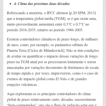
4.
Clima das próximas duas décadas
Refrescando a memória, o IPCC afirmou [p.20 SPM, 2013]
que a temperatura global média [TGM], se é que existe uma,
muito provavelmente aumentará entre 0,3°C e 0,7°C no
período 2016-2035, relativo ao período 1986-2005.
Existem controladores climáticos de prazo longo, de milhares
de anos, como, por exemplo, os parâmetros orbitais do
Planeta Terra [Ciclos de Milankovitch]. Não se têm condições
de avaliar ou quantificar o impacto dessas variações de longo
prazo na TGM atual por se processarem lentamente e serem
mascaradas por variações decorrentes de fenômenos de escala
de tempo rápida e, por vezes, imprevisíveis, como é o caso de
eventos de impacto global como
El Niño
e de grandes
erupções vulcânicas.
Aqui exploraram-se os principais controladores do clima
global de prazo relativamente curto, décadas, razoavelmente
“bem-comportados”, que são o fluxo de radiação solar que é