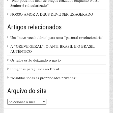
“Não podemos ficar de braços cruzados enquanto Nosso
Senhor é ridicularizado”
NOSSO AMOR A DEUS DEVE SER EXAGERADO
Artigos relacionados
Um “novo vocabulário” para uma “pastoral revolucionária”
A “GREVE GERAL”, O ANTI-BRASIL E O BRASIL
AUTÊNTICO
Os ratos estão deixando o navio
Indígenas paraguaios no Brasil
“Malditas todas as propriedades privadas”
Arquivo do site
Arquivo
do
site