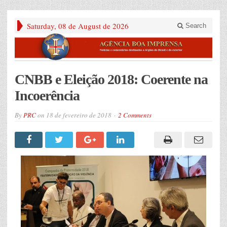
Saturday, 08 de August de 2026
Search
CNBB e Eleição 2018: Coerente na
Incoerência
By
PRC
on
18 de fevereiro de 2018
2 Comments