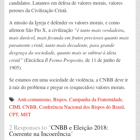
candidatos. Lutamos em defesa de valores morais, valores
perenes da Civilização Cristã.
A missão da Igreja é defender os valores morais, e como
afirmou São Pio X, a civilização
“é tanto mais verdadeira,
mais durável, mais fecunda em frutos preciosos quanto mais
puramente cristã; tanto mais decadente, para grande
desgraça da sociedade, quanto mais se subtrai à ideia
cristã”
(Encíclica
Il Fermo Proposito,
de 11 de junho de
1905).
Se estamos em uma sociedade de violência, a CNBB deve ir
à raiz do problema e pregar os (esquecidos) valores morais.
Anti-comunismo
,
Bispos
,
Campanha da Fraternidade
,
CIMI
,
CNBB
,
Conferência Nacional dos Bispos do Brasil
,
CPT
,
MST
2 Responses to "
CNBB e Eleição 2018:
Coerente na Incoerência
"