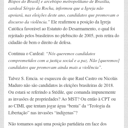
Bispos do Brasil] e arcebispo metropolitano de Brasília,
cardeal Sérgio da Rocha, informou que a Igreja não
apoiará, nas eleições deste ano, candidatos que promovam o
discurso da violência.”
Ele reafirmou a posição da Igreja
Católica favorável ao Estatuto do Desarmamento, o qual foi
rejeitado pelos brasileiros no plebiscito de 2005, pois retira do
cidadão de bem o direito de defesa.
Continua o Cardeal:
“Nós queremos candidatos
comprometidos com a justiça social e a paz. Não [queremos]
candidatos que promovam ainda mais a violência”.
Talvez S. Emcia. se esqueceu de que Raul Castro ou Nicolás
Maduro não são candidatos às eleições brasileiras de 2018.
Ou estará se referindo a Stédile, que comanda impunemente
as invasões de propriedades? Ao MST? Ou então à CPT ou
ao CIMI, que tentam jogar água “benta” da “Teologia da
Libertação” nas invasões “indígenas”?
Não tomamos aqui uma posição partidária em face dos