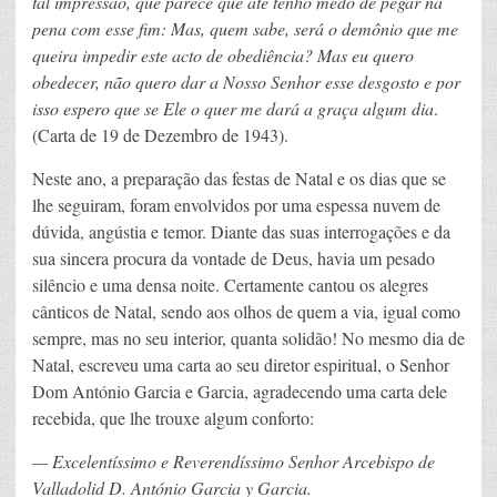
tal impressão, que parece que até tenho medo de pegar na
pena com esse fim: Mas, quem sabe, será o demônio que me
queira impedir este acto de obediência? Mas eu quero
obedecer, não quero dar a Nosso Senhor esse desgosto e por
isso espero que se Ele o quer me dará a graça algum dia
.
(Carta de 19 de Dezembro de 1943).
Neste ano, a preparação das festas de Natal e os dias que se
lhe seguiram, foram envolvidos por uma espessa nuvem de
dúvida, angústia e temor. Diante das suas interrogações e da
sua sincera procura da vontade de Deus, havia um pesado
silêncio e uma densa noite. Certamente cantou os alegres
cânticos de Natal, sendo aos olhos de quem a via, igual como
sempre, mas no seu interior, quanta solidão! No mesmo dia de
Natal, escreveu uma carta ao seu diretor espiritual, o Senhor
Dom António Garcia e Garcia, agradecendo uma carta dele
recebida, que lhe trouxe algum conforto:
— Excelentíssimo e Reverendíssimo Senhor Arcebispo de
Valladolid D. António Garcia y Garcia.