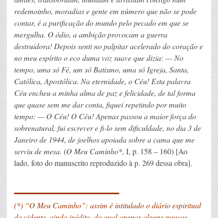
redemoinho, moradias e gente em número que não se pode
contar, é a purificação do mundo pelo pecado em que se
mergulha. O ódio, a ambição provocam a guerra
destruidora! Depois senti no palpitar acelerado do coração e
no meu espírito o eco duma voz suave que dizia: — No
tempo, uma só Fé, um só Batismo, uma só Igreja, Santa,
Católica, Apostólica. Na eternidade, o Céu! Esta palavra
Céu encheu a minha alma de paz e felicidade, de tal forma
que quase sem me dar conta, fiquei repetindo por muito
tempo: — O Céu! O Céu! Apenas passou a maior força do
sobrenatural, fui escrever e fi-lo sem dificuldade, no dia 3 de
Janeiro de 1944, de joelhos apoiada sobre a cama que me
serviu de mesa.
(
O Meu Caminho*
, I, p. 158 – 160) [Ao
lado, foto do manuscrito reproduzido à p. 269 dessa obra].
____________
(*) “O Meu Caminho”: assim é intitulado o diário espiritual
da vidente, ainda inédito, do qual apenas alguns poucos