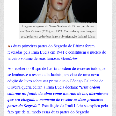
segredo
de
Fátima
Imagem milagrosa de Nossa Senhora de Fátima que chorou
em New Orleans (EUA), em 1972. É uma das quatro imagens
esculpidas em cedro brasileiro, sob orientação da Irmã Lúcia.
A
s duas primeiras partes do Segredo de Fátima foram
reveladas pela Irmã Lúcia em 1941 e constituem o núcleo do
terceiro volume de suas famosas
Memórias
.
Ao receber do Bispo de Leiria a ordem de escrever tudo que
se lembrasse a respeito de Jacinta, em vista de uma nova
edição do livro sobre sua prima que o Cônego Galamba de
Oliveira queria editar, a Irmã Lúcia declara:
“Esta ordem
caiu-me no fundo da alma como um raio de luz, dizendo-me
que era chegado o momento de revelar as duas primeiras
partes do Segredo”
. Esta ilação da Irmã Lúcia se explica pelo
fato que de tal modo essas duas partes do Segredo