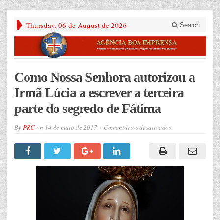
Thursday, 06 de August de 2026
Search
Como Nossa Senhora autorizou a
Irmã Lúcia a escrever a terceira
parte do segredo de Fátima
em
By
PRC
on
14 de maio de 2017
Comentários desativados
Como
Nossa
Senhora
autorizou
a
Irmã
Lúcia
a
escrever
a
terceira
parte
do