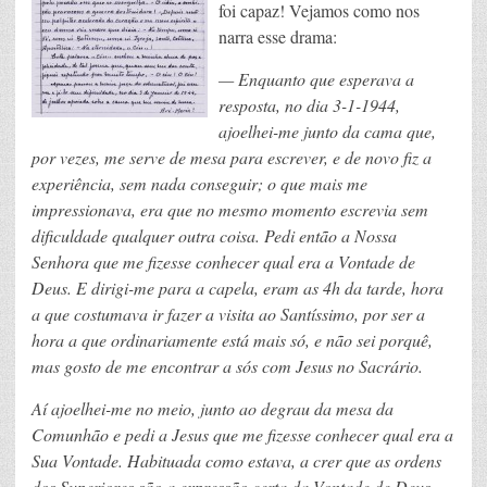
foi capaz! Vejamos como nos
narra esse drama:
— Enquanto que esperava a
resposta, no dia 3-1-1944,
ajoelhei-me junto da cama que,
por vezes, me serve de mesa para escrever, e de novo fiz a
experiência, sem nada conseguir; o que mais me
impressionava, era que no mesmo momento escrevia sem
dificuldade qualquer outra coisa. Pedi então a Nossa
Senhora que me fizesse conhecer qual era a Vontade de
Deus. E dirigi-me para a capela, eram as 4h da tarde, hora
a que costumava ir fazer a visita ao Santíssimo, por ser a
hora a que ordinariamente está mais só, e não sei porquê,
mas gosto de me encontrar a sós com Jesus no Sacrário.
Aí ajoelhei-me no meio, junto ao degrau da mesa da
Comunhão e pedi a Jesus que me fizesse conhecer qual era a
Sua Vontade. Habituada como estava, a crer que as ordens
dos Superiores são a expressão certa da Vontade de Deus,