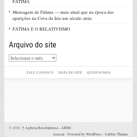
FÁTIMA
Mensagem de Fátima — mais atual que na época das
aparições na Cova da Iria um século atrás
FÁTIMA E O RELATIVISMO
Arquivo do site
Arquivo
do
site
FALE CONOSCO
MAPA DO SITE
QUEM SOMOS
© 2026,
↑
Agência Boa Imprensa - ABIM
Acessar
-
Powered by WordPress
-
Gabfire Themes