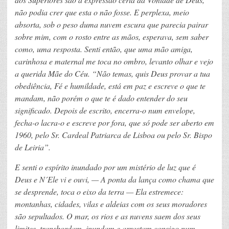
não podia crer que esta o não fosse. E perplexa, meio
absorta, sob o peso duma nuvem escura que parecia pairar
sobre mim, com o rosto entre as mãos, esperava, sem saber
como, uma resposta. Senti então, que uma mão amiga,
carinhosa e maternal me toca no ombro, levanto olhar e vejo
a querida Mãe do Céu. “Não temas, quis Deus provar a tua
obediência, Fé e humildade, está em paz e escreve o que te
mandam, não porém o que te é dado entender do seu
significado. Depois de escrito, encerra-o num envelope,
fecha-o lacra-o e escreve por fora, que só pode ser aberto em
1960, pelo Sr. Cardeal Patriarca de Lisboa ou pelo Sr. Bispo
de Leiria”.
E senti o espírito inundado por um mistério de luz que é
Deus e N´Ele vi e ouvi, — A ponta da lança como chama que
se desprende, toca o eixo da terra — Ela estremece:
montanhas, cidades, vilas e aldeias com os seus moradores
são sepultados. O mar, os rios e as nuvens saem dos seus
limites, transbordam, inundam e arrastam consigo num