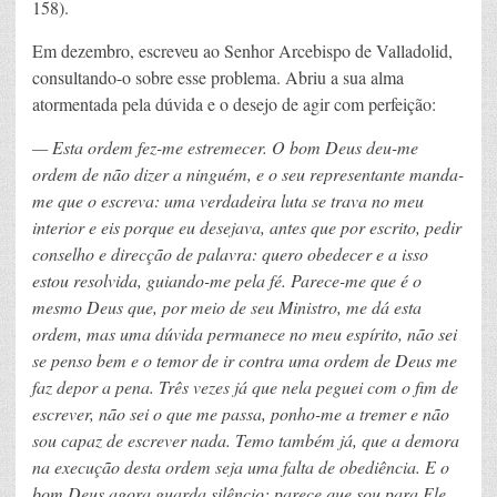
158).
Em dezembro, escreveu ao Senhor Arcebispo de Valladolid,
consultando-o sobre esse problema. Abriu a sua alma
atormentada pela dúvida e o desejo de agir com perfeição:
— Esta ordem fez-me estremecer. O bom Deus deu-me
ordem de não dizer a ninguém, e o seu representante manda-
me que o escreva: uma verdadeira luta se trava no meu
interior e eis porque eu desejava, antes que por escrito, pedir
conselho e direcção de palavra: quero obedecer e a isso
estou resolvida, guiando-me pela fé. Parece-me que é o
mesmo Deus que, por meio de seu Ministro, me dá esta
ordem, mas uma dúvida permanece no meu espírito, não sei
se penso bem e o temor de ir contra uma ordem de Deus me
faz depor a pena. Três vezes já que nela peguei com o fim de
escrever, não sei o que me passa, ponho-me a tremer e não
sou capaz de escrever nada. Temo também já, que a demora
na execução desta ordem seja uma falta de obediência. E o
bom Deus agora guarda silêncio: parece que sou para Ele