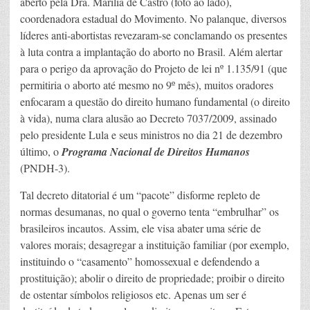
aberto pela Dra. Marília de Castro (foto ao lado),
coordenadora estadual do Movimento. No palanque, diversos
líderes anti-abortistas revezaram-se conclamando os presentes
à luta contra a implantação do aborto no Brasil. Além alertar
para o perigo da aprovação do Projeto de lei nº 1.135/91 (que
permitiria o aborto até mesmo no 9º mês), muitos oradores
enfocaram a questão do direito humano fundamental (o direito
à vida), numa clara alusão ao Decreto 7037/2009, assinado
pelo presidente Lula e seus ministros no dia 21 de dezembro
último, o
Programa Nacional de Direitos Humanos
(PNDH-3).
Tal decreto ditatorial é um “pacote” disforme repleto de
normas desumanas, no qual o governo tenta “embrulhar” os
brasileiros incautos. Assim, ele visa abater uma série de
valores morais; desagregar a instituição familiar (por exemplo,
instituindo o “casamento” homossexual e defendendo a
prostituição); abolir o direito de propriedade; proibir o direito
de ostentar símbolos religiosos etc. Apenas um ser é