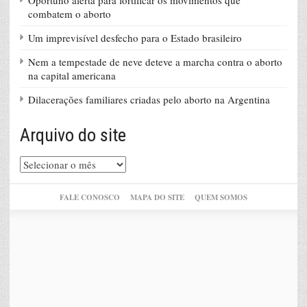
Oportuno alerta para fortificar os movimentos que
combatem o aborto
Um imprevisível desfecho para o Estado brasileiro
Nem a tempestade de neve deteve a marcha contra o aborto
na capital americana
Dilacerações familiares criadas pelo aborto na Argentina
Arquivo do site
Arquivo
do
site
FALE CONOSCO
MAPA DO SITE
QUEM SOMOS