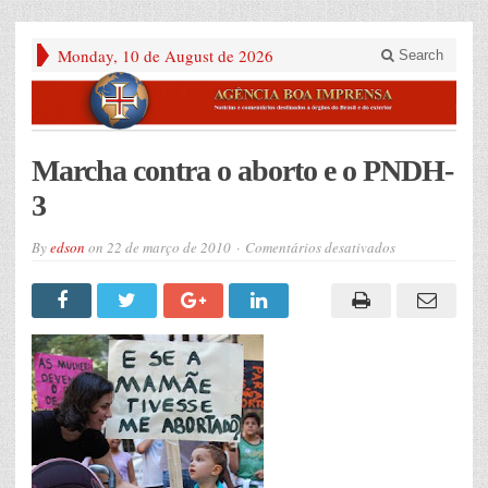
Monday, 10 de August de 2026
Search
Marcha contra o aborto e o PNDH-
3
em
By
edson
on
22 de março de 2010
Comentários desativados
Marcha
contra
o
aborto
e
o
PNDH-
3