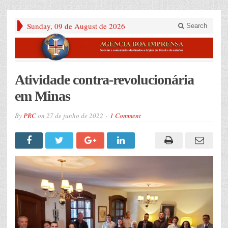
Sunday, 09 de August de 2026
Search
Atividade contra-revolucionária
em Minas
By
PRC
on
27 de junho de 2022
1 Comment