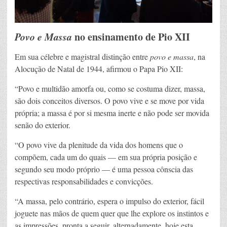
Povo e Massa
no ensinamento de Pio XII
Em sua célebre e magistral distinção entre
povo e massa
, na
Alocução de Natal de 1944, afirmou o Papa Pio XII:
“Povo e multidão amorfa ou, como se costuma dizer, massa,
são dois conceitos diversos. O povo vive e se move por vida
própria; a massa é por si mesma inerte e não pode ser movida
senão do exterior.
“O povo vive da plenitude da vida dos homens que o
compõem, cada um do quais — em sua própria posição e
segundo seu modo próprio — é uma pessoa cônscia das
respectivas responsabilidades e convicções.
“A massa, pelo contrário, espera o impulso do exterior, fácil
joguete nas mãos de quem quer que lhe explore os instintos e
as impressões, pronta a seguir, alternadamente, hoje esta