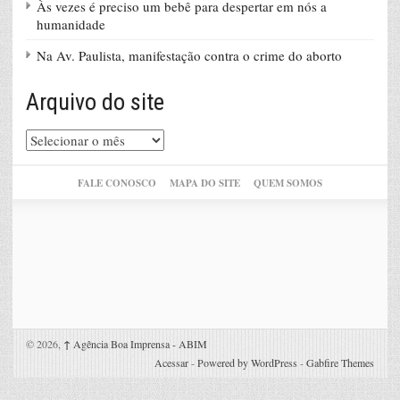
Às vezes é preciso um bebê para despertar em nós a
humanidade
Na Av. Paulista, manifestação contra o crime do aborto
Arquivo do site
Arquivo
do
site
FALE CONOSCO
MAPA DO SITE
QUEM SOMOS
© 2026,
↑
Agência Boa Imprensa - ABIM
Acessar
-
Powered by WordPress
-
Gabfire Themes