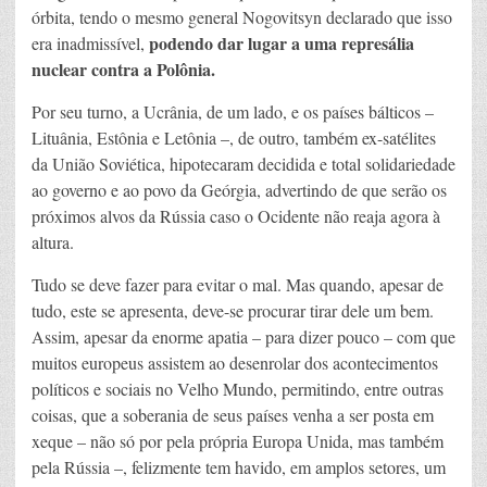
órbita, tendo o mesmo general Nogovitsyn declarado que isso
podendo dar lugar a uma represália
era inadmissível,
nuclear contra a Polônia.
Por seu turno, a Ucrânia, de um lado, e os países bálticos –
Lituânia, Estônia e Letônia –, de outro, também ex-satélites
da União Soviética, hipotecaram decidida e total solidariedade
ao governo e ao povo da Geórgia, advertindo de que serão os
próximos alvos da Rússia caso o Ocidente não reaja agora à
altura.
Tudo se deve fazer para evitar o mal. Mas quando, apesar de
tudo, este se apresenta, deve-se procurar tirar dele um bem.
Assim, apesar da enorme apatia – para dizer pouco – com que
muitos europeus assistem ao desenrolar dos acontecimentos
políticos e sociais no Velho Mundo, permitindo, entre outras
coisas, que a soberania de seus países venha a ser posta em
xeque – não só por pela própria Europa Unida, mas também
pela Rússia –, felizmente tem havido, em amplos setores, um