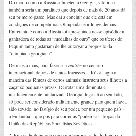
Do modo como a Rússia submeteu a Geórgia, vitorioso
também seria um paralítico que depois de mais de 20 anos dá
seu primeiro passo. Mas daí a concluir que ele está em
condições de competir nas Olimpíadas é ir longe demais.
Entretanto é como a Rússia foi apresentada nesse episódio: a
ganhadora de todas as “medalhas de ouro” que os títeres de
Pequim tanto gostariam de lhe outorgar a propósito da
“olimpíada georgiana”.
De mais a mais, para fazer sua
rentrée
no cenário
internacional, depois de tantos fracassos, a Rússia agiu à
maneira das fêmeas de certos animais: instruem seus filhotes a
caçar só pequenas presas. Derrotar uma diminuta e
insuficientemente militarizada Geórgia, logo ali ao seu lado,
só pode ser considerado militarmente grande para quem havia
sido sovado, no fastígio de seu poder, por um pequeno país –
a Finlândia – que pôs para correr as “poderosas” tropas da
União das Repúblicas Socialistas Soviéticas
A Rússia de Putin está como um leproso saído do fundo do