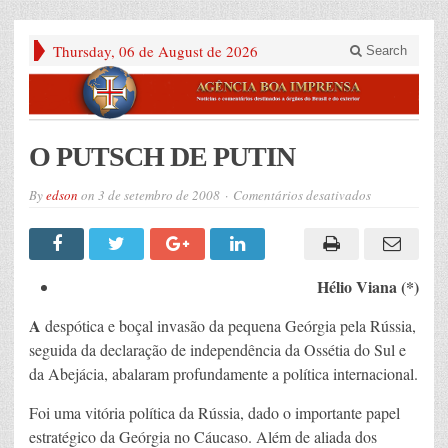
Thursday, 06 de August de 2026
Search
O PUTSCH DE PUTIN
em
By
edson
on
3 de setembro de 2008
Comentários desativados
O
PUTSCH
DE
PUTIN
Hélio Viana (*)
A
despótica e boçal invasão da pequena Geórgia pela Rússia,
seguida da declaração de independência da Ossétia do Sul e
da Abejácia, abalaram profundamente a política internacional.
Foi uma vitória política da Rússia, dado o importante papel
estratégico da Geórgia no Cáucaso. Além de aliada dos