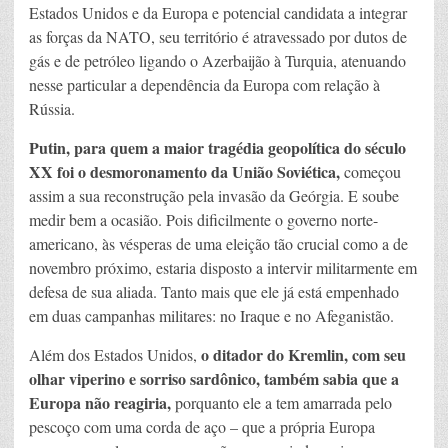
Estados Unidos e da Europa e potencial candidata a integrar
as forças da NATO, seu território é atravessado por dutos de
gás e de petróleo ligando o Azerbaijão à Turquia, atenuando
nesse particular a dependência da Europa com relação à
Rússia.
Putin, para quem a maior tragédia geopolítica do século
XX foi o desmoronamento da União Soviética,
começou
assim a sua reconstrução pela invasão da Geórgia. E soube
medir bem a ocasião. Pois dificilmente o governo norte-
americano, às vésperas de uma eleição tão crucial como a de
novembro próximo, estaria disposto a intervir militarmente em
defesa de sua aliada. Tanto mais que ele já está empenhado
em duas campanhas militares: no Iraque e no Afeganistão.
o ditador do Kremlin, com seu
Além dos Estados Unidos,
olhar viperino e sorriso sardônico, também sabia que a
Europa não reagiria,
porquanto ele a tem amarrada pelo
pescoço com uma corda de aço – que a própria Europa