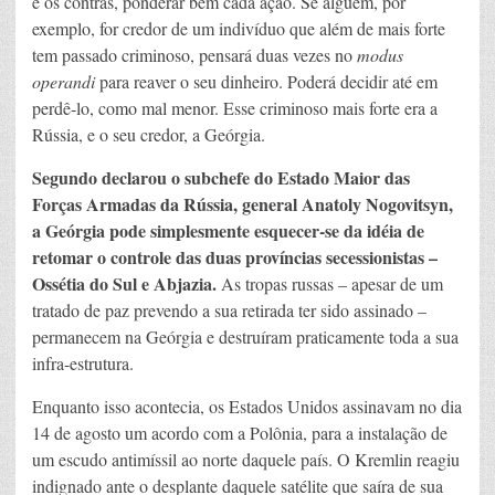
e os contras, ponderar bem cada ação. Se alguém, por
exemplo, for credor de um indivíduo que além de mais forte
tem passado criminoso, pensará duas vezes no
modus
operandi
para reaver o seu dinheiro. Poderá decidir até em
perdê-lo, como mal menor. Esse criminoso mais forte era a
Rússia, e o seu credor, a Geórgia.
Segundo declarou o subchefe do Estado Maior das
Forças Armadas da Rússia, general Anatoly Nogovitsyn,
a Geórgia pode simplesmente esquecer-se da idéia de
retomar o controle das duas províncias secessionistas –
Ossétia do Sul e Abjazia.
As tropas russas – apesar de um
tratado de paz prevendo a sua retirada ter sido assinado –
permanecem na Geórgia e destruíram praticamente toda a sua
infra-estrutura.
Enquanto isso acontecia, os Estados Unidos assinavam no dia
14 de agosto um acordo com a Polônia, para a instalação de
um escudo antimíssil ao norte daquele país. O Kremlin reagiu
indignado ante o desplante daquele satélite que saíra de sua