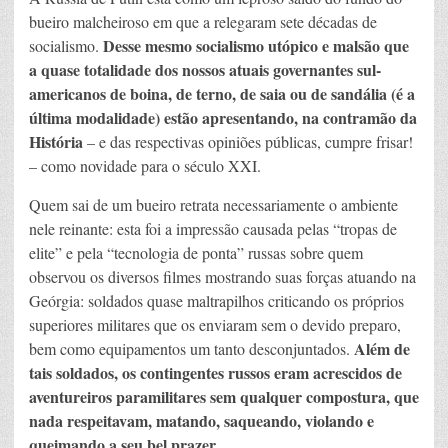
bueiro malcheiroso em que a relegaram sete décadas de
Desse mesmo socialismo utópico e malsão que
socialismo.
a quase totalidade dos nossos atuais governantes sul-
americanos de boina, de terno, de saia ou de sandália (é a
última modalidade) estão apresentando, na contramão da
História
– e das respectivas opiniões públicas, cumpre frisar!
– como novidade para o século XXI.
Quem sai de um bueiro retrata necessariamente o ambiente
nele reinante: esta foi a impressão causada pelas “tropas de
elite” e pela “tecnologia de ponta” russas sobre quem
observou os diversos filmes mostrando suas forças atuando na
Geórgia: soldados quase maltrapilhos criticando os próprios
superiores militares que os enviaram sem o devido preparo,
Além de
bem como equipamentos um tanto desconjuntados.
tais soldados, os contingentes russos eram acrescidos de
aventureiros paramilitares sem qualquer compostura, que
nada respeitavam, matando, saqueando, violando e
queimando a seu bel prazer.