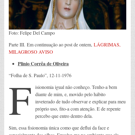
Foto: Felipe Del Campo
Parte III. Em continuação ao post de ontem,
LÁGRIMAS,
MILAGROSO AVISO
Plinio Corrêa de Oliveira
F
“Folha de S. Paulo”, 12-11-1976
isionomia igual não conheço. Tenho-a bem
diante de mim, e, movido pelo hábito
inveterado de tudo observar e explicar para meu
próprio uso, fito-a com atenção. E de repente
percebo que entro dentro dela.
Sim, essa fisionomia única como que deflui da face e
especialmente dos olhos. Envolve-me no ambiente que ela