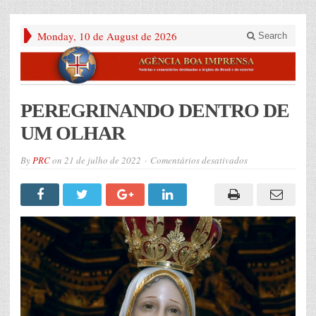
Monday, 10 de August de 2026
Search
PEREGRINANDO DENTRO DE
UM OLHAR
em
By
PRC
on
21 de julho de 2022
Comentários desativados
PEREGRINANDO
DENTRO
DE
UM
OLHAR