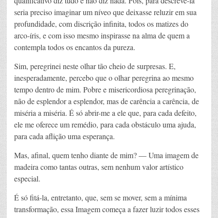
qualificativo diz tudo e não diz nada. Pois, para descrevê-la
seria preciso imaginar um níveo que deixasse reluzir em sua
profundidade, com discrição infinita, todos os matizes do
arco-íris, e com isso mesmo inspirasse na alma de quem a
contempla todos os encantos da pureza.
Sim, peregrinei neste olhar tão cheio de surpresas. E,
inesperadamente, percebo que o olhar peregrina ao mesmo
tempo dentro de mim. Pobre e misericordiosa peregrinação,
não de esplendor a esplendor, mas de carência a carência, de
miséria a miséria. É só abrir-me a ele que, para cada defeito,
ele me oferece um remédio, para cada obstáculo uma ajuda,
para cada aflição uma esperança.
Mas, afinal, quem tenho diante de mim? — Uma imagem de
madeira como tantas outras, sem nenhum valor artístico
especial.
É só fitá-la, entretanto, que, sem se mover, sem a mínima
transformação, essa Imagem começa a fazer luzir todos esses