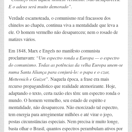
E o adeus será muito demorado”.
Verdade escamoteada, o comunismo real fracassou dos
chinelos ao chapéu, continua viva a mentalidade que leva a
ele. O homem vermelho não desapareceu; nem o rosado de
matizes vários.
Em 1848, Marx e Engels no manifesto comunista
proclamavam:
“Um espectro ronda a Europa — o espectro
do comunismo. Todas as potências da velha Europa unem-se
numa Santa Aliança para conjurá-lo: o papa e o czar,
Metternich e Guizot”
. Naquela época, a frase era mais
recurso propagandístico que realidade atemorizante. Hoje,
adaptando o texto, certa razão eles têm: um espectro ronda o
mundo. O homem vermelho, seu estado de espírito e
mentalidade, não desapareceu. Não exorcizado tal espectro,
tem energia para arregimentar milhões e até virar o jogo,
postas circunstâncias especiais. Nem precisa ir muito longe,
basta olhar o Brasil, quantos espectros perambulam ativos por