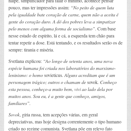
naipe, simplificador para falar o mínimo, acontece pensar
pouco, mas ter impressões assim:
“No peito de quem luta
pela igualdade bate coração de carne, quem não a aceita é
gente do coração duro. A dó dos pobres leva a simpatizar
pelo menos com alguma forma de socialismo”
. Com base
nesse estado de espírito, lá e cá, a esquerda tem chão para
tentar repetir a dose. Está tentando, e os resultados serão os de
sempre: tirania e miséria.
Svetlana explicou:
“Ao longo de setenta anos, uma nova
espécie humana foi criada nos laboratórios do marxismo-
leninismo: o homo
sovieticus
. Alguns acreditam que é um
personagem trágico; outros o chamam de
sovok
. Conheço
esta pessoa, conheço-a muito bem, vivi ao lado dela por
muitos anos. Sou eu, é a gente que conheço, amigos,
familiares”.
Sovok
, gíria russa, tem acepções várias, em geral
depreciativas, mas hoje designa correntemente o tipo humano
criado no regime comunista. Svetlana põe em relevo fato