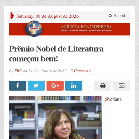
Saturday, 08 de August de 2026
Search
Prêmio Nobel de Literatura
começou bem!
By
PRC
on
19 de outubro de 2015
2 Comments
S
vetlana