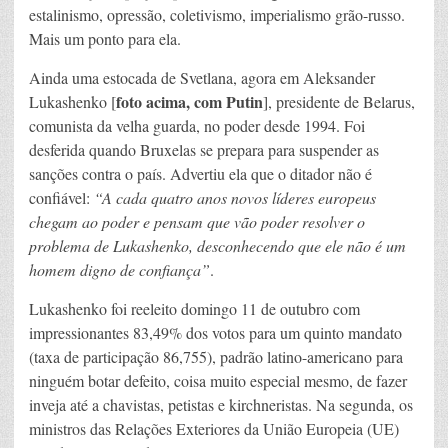
estalinismo, opressão, coletivismo, imperialismo grão-russo.
Mais um ponto para ela.
Ainda uma estocada de Svetlana, agora em Aleksander
foto acima, com Putin
Lukashenko [
], presidente de Belarus,
comunista da velha guarda, no poder desde 1994. Foi
desferida quando Bruxelas se prepara para suspender as
sanções contra o país. Advertiu ela que o ditador não é
confiável:
“A cada quatro anos novos líderes europeus
chegam ao poder e pensam que vão poder resolver o
problema de Lukashenko, desconhecendo que ele não é um
homem digno de confiança”
.
Lukashenko foi reeleito domingo 11 de outubro com
impressionantes 83,49% dos votos para um quinto mandato
(taxa de participação 86,755), padrão latino-americano para
ninguém botar defeito, coisa muito especial mesmo, de fazer
inveja até a chavistas, petistas e kirchneristas. Na segunda, os
ministros das Relações Exteriores da União Europeia (UE)