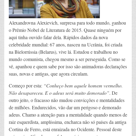
Alexandrovna Alexievich, surpresa para todo mundo, ganhou
o Prêmio Nobel de Literatura de 2015. Quase ninguém por
aqui tinha ouvido falar dela. Rápidos dados da nova
celebridade mundial: 67 anos, nasceu na Ucrânia, foi criada
na Bielorrússia (Belarus), vive lá. Estudou e trabalhou no
mundo comunista, chegou mesmo a ser perseguida. Como se
vê, apanhou e quem sabe por isso são animadoras declarações
suas, novas e antigas, que agora circulam.
Começo por esta:
“Conheço bem aquele homem vermelho.
Não desapareceu. E o adeus será muito demorado”
. De
outro jeito, o fracasso não mudou convicções e mentalidades
de milhões. Endurecidos, vão dar um perigoso e demorado
adeus. Chamo a atenção para a mentalidade quando menos de
raiz esquerdista, amplíssima, encharca não só países da antiga
Cortina de Ferro, está enraizada no Ocidente. Pessoal deste