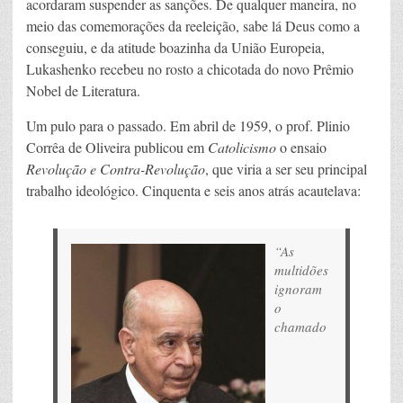
acordaram suspender as sanções. De qualquer maneira, no
meio das comemorações da reeleição, sabe lá Deus como a
conseguiu, e da atitude boazinha da União Europeia,
Lukashenko recebeu no rosto a chicotada do novo Prêmio
Nobel de Literatura.
Um pulo para o passado. Em abril de 1959, o prof. Plinio
Corrêa de Oliveira publicou em
Catolicismo
o ensaio
Revolução e Contra-Revolução
, que viria a ser seu principal
trabalho ideológico. Cinquenta e seis anos atrás acautelava:
“
As
multidões
ignoram
o
chamado