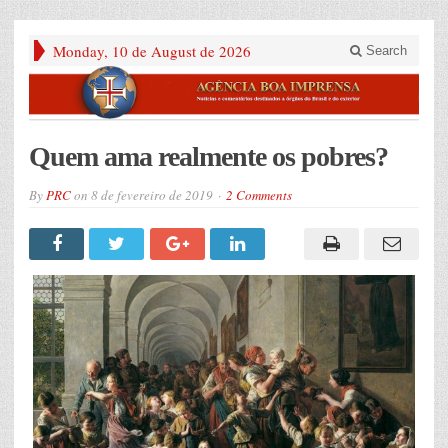
Monday, 10 de August de 2026
Search
Quem ama realmente os pobres?
By
PRC
on
8 de fevereiro de 2019
2 Comments