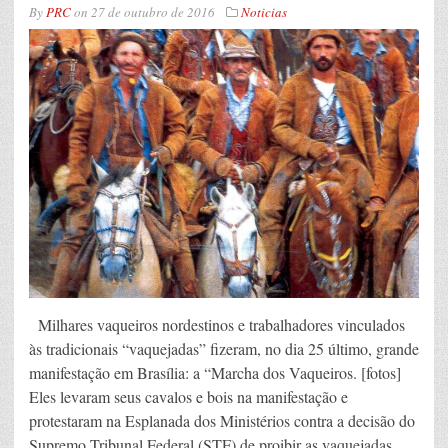
By
PRC
on
27 de outubro de 2016
Noticias
Milhares vaqueiros nordestinos e trabalhadores vinculados
às tradicionais “vaquejadas” fizeram, no dia 25 último, grande
manifestação em Brasília: a “Marcha dos Vaqueiros. [fotos]
Eles levaram seus cavalos e bois na manifestação e
protestaram na Esplanada dos Ministérios contra a decisão do
Supremo Tribunal Federal (STF) de proibir as vaquejadas,