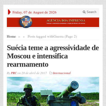
Friday, 07 de August de 2026
Search
Home
»
»
Posts tagged with
Guerra (Page 2)
Suécia teme a agressividade de
Moscou e intensifica
rearmamento
By
PRC
on
20 de abril de 2017
Internacional