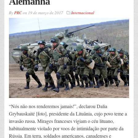
Alemanha
By
PRC
on
19 de março de 2017
Internacional
“Nós não nos renderemos jamais!”, declarou Dalia
Grybauskaité [foto], presidente da Lituânia, cujo povo teme a
invasão russa. Mirages franceses vigiam o céu lituano,
habitualmente violado por voos de intimidação por parte da
Rússia. Em terra, soldados americanos, canadenses e