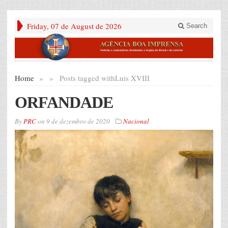
Friday, 07 de August de 2026
Search
Home
»
»
Posts tagged with
Luis XVIII
ORFANDADE
By
PRC
on
9 de dezembro de 2020
Nacional