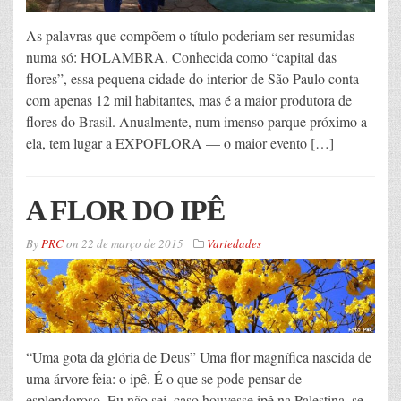
As palavras que compõem o título poderiam ser resumidas
numa só: HOLAMBRA. Conhecida como “capital das
flores”, essa pequena cidade do interior de São Paulo conta
com apenas 12 mil habitantes, mas é a maior produtora de
flores do Brasil. Anualmente, num imenso parque próximo a
ela, tem lugar a EXPOFLORA — o maior evento […]
A FLOR DO IPÊ
By
PRC
on
22 de março de 2015
Variedades
“Uma gota da glória de Deus” Uma flor magnífica nascida de
uma árvore feia: o ipê. É o que se pode pensar de
esplendoroso. Eu não sei, caso houvesse ipê na Palestina, se