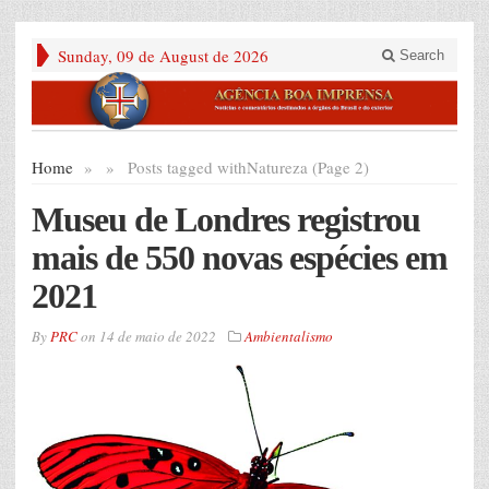
Sunday, 09 de August de 2026
Search
Home
»
»
Posts tagged with
Natureza (Page 2)
Museu de Londres registrou
mais de 550 novas espécies em
2021
By
PRC
on
14 de maio de 2022
Ambientalismo