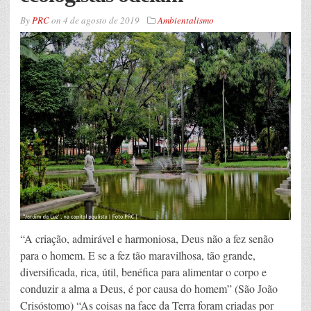
By
PRC
on
4 de agosto de 2019
Ambientalismo
“A criação, admirável e harmoniosa, Deus não a fez senão
para o homem. E se a fez tão maravilhosa, tão grande,
diversificada, rica, útil, benéfica para alimentar o corpo e
conduzir a alma a Deus, é por causa do homem” (São João
Crisóstomo) “As coisas na face da Terra foram criadas por