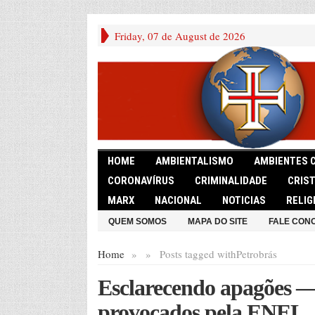
Friday, 07 de August de 2026
HOME
AMBIENTALISMO
AMBIENTES 
CORONAVÍRUS
CRIMINALIDADE
CRIS
MARX
NACIONAL
NOTICIAS
RELIG
QUEM SOMOS
MAPA DO SITE
FALE CON
Home
»
»
Posts tagged with
Petrobrás
Esclarecendo apagões — 
provocados pela ENEL