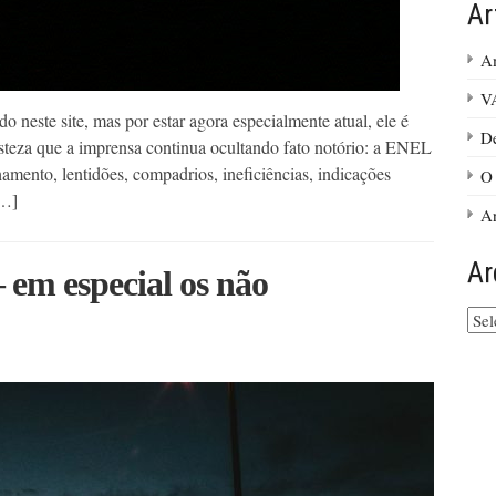
Ar
Am
VA
o neste site, mas por estar agora especialmente atual, ele é
De
steza que a imprensa continua ocultando fato notório: a ENEL
amento, lentidões, compadrios, ineficiências, indicações
O 
[…]
An
Ar
em especial os não
Arq
do
site