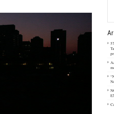
Ar
57
Ta
p
Az
m
“N
No
N
E
C