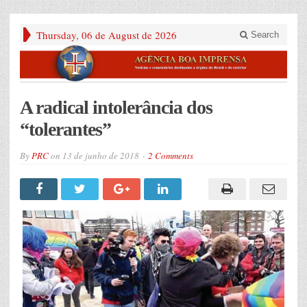
Thursday, 06 de August de 2026
Search
A radical intolerância dos
“tolerantes”
By
PRC
on
13 de junho de 2018
2 Comments