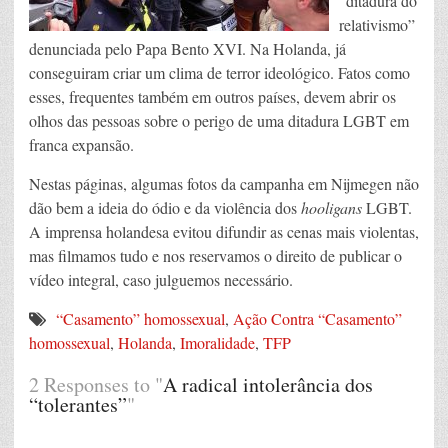
“ditadura do
relativismo”
denunciada pelo Papa Bento XVI. Na Holanda, já
conseguiram criar um clima de terror ideológico. Fatos como
esses, frequentes também em outros países, devem abrir os
olhos das pessoas sobre o perigo de uma ditadura LGBT em
franca expansão.
Nestas páginas, algumas fotos da campanha em Nijmegen não
dão bem a ideia do ódio e da violência dos
hooligans
LGBT.
A imprensa holandesa evitou difundir as cenas mais violentas,
mas filmamos tudo e nos reservamos o direito de publicar o
vídeo integral, caso julguemos necessário.
“Casamento” homossexual
,
Ação Contra “Casamento”
homossexual
,
Holanda
,
Imoralidade
,
TFP
2 Responses to "
A radical intolerância dos
“tolerantes”
"