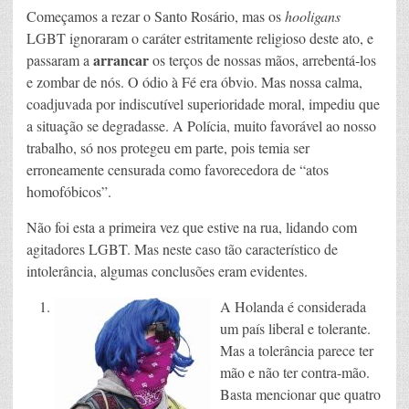
Começamos a rezar o Santo Rosário, mas os
hooligans
LGBT ignoraram o caráter estritamente religioso deste ato, e
arrancar
passaram a
os terços de nossas mãos, arrebentá-los
e zombar de nós. O ódio à Fé era óbvio. Mas nossa calma,
coadjuvada por indiscutível superioridade moral, impediu que
a situação se degradasse. A Polícia, muito favorável ao nosso
trabalho, só nos protegeu em parte, pois temia ser
erroneamente censurada como favorecedora de “atos
homofóbicos”.
Não foi esta a primeira vez que estive na rua, lidando com
agitadores LGBT. Mas neste caso tão característico de
intolerância, algumas conclusões eram evidentes.
A Holanda é considerada
um país liberal e tolerante.
Mas a tolerância parece ter
mão e não ter contra-mão.
Basta mencionar que quatro