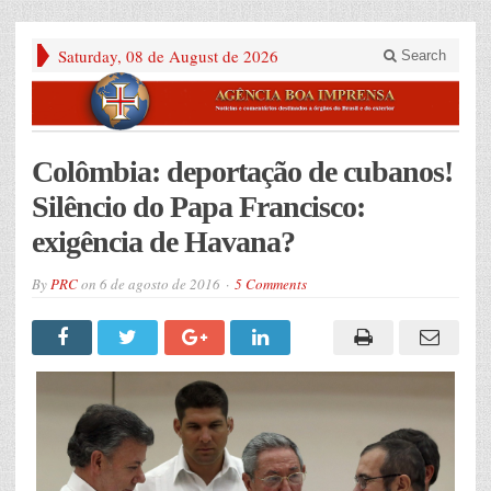
Saturday, 08 de August de 2026
Search
Colômbia: deportação de cubanos!
Silêncio do Papa Francisco:
exigência de Havana?
By
PRC
on
6 de agosto de 2016
5 Comments