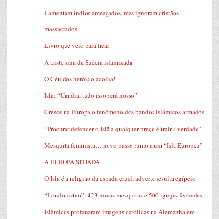
Lamentam índios ameaçados, mas ignoram cristãos
massacrados
Livro que veio para ficar
A triste sina da Suécia islamizada
O Céu dos heróis o acolha!
Islã: “Um dia, tudo isso será nosso”
Cresce na Europa o fenômeno dos bandos islâmicos armados
“Procurar defender o Islã a qualquer preço é trair a verdade”
Mesquita feminista… novo passo rumo a um “Islã Europeu”
A EUROPA SITIADA
O Islã é a religião da espada cruel, adverte jesuíta egípcio
“Londonistão”: 423 novas mesquitas e 500 igrejas fechadas
Islâmicos profanaram imagens católicas na Alemanha em