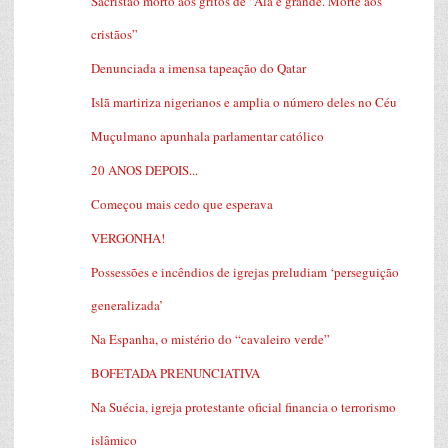
Sacristão morto aos gritos de “Alá é grande. Morte aos
cristãos”
Denunciada a imensa tapeação do Qatar
Islã martiriza nigerianos e amplia o número deles no Céu
Muçulmano apunhala parlamentar católico
20 ANOS DEPOIS...
Começou mais cedo que esperava
VERGONHA!
Possessões e incêndios de igrejas preludiam ‘perseguição
generalizada’
Na Espanha, o mistério do “cavaleiro verde”
BOFETADA PRENUNCIATIVA
Na Suécia, igreja protestante oficial financia o terrorismo
islâmico