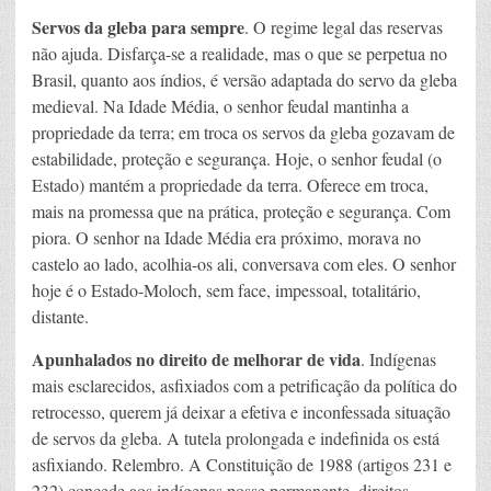
Servos da gleba para sempre
. O regime legal das reservas
não ajuda. Disfarça-se a realidade, mas o que se perpetua no
Brasil, quanto aos índios, é versão adaptada do servo da gleba
medieval. Na Idade Média, o senhor feudal mantinha a
propriedade da terra; em troca os servos da gleba gozavam de
estabilidade, proteção e segurança. Hoje, o senhor feudal (o
Estado) mantém a propriedade da terra. Oferece em troca,
mais na promessa que na prática, proteção e segurança. Com
piora. O senhor na Idade Média era próximo, morava no
castelo ao lado, acolhia-os ali, conversava com eles. O senhor
hoje é o Estado-Moloch, sem face, impessoal, totalitário,
distante.
Apunhalados no direito de melhorar de vida
. Indígenas
mais esclarecidos, asfixiados com a petrificação da política do
retrocesso, querem já deixar a efetiva e inconfessada situação
de servos da gleba. A tutela prolongada e indefinida os está
asfixiando. Relembro. A Constituição de 1988 (artigos 231 e
232) concede aos indígenas posse permanente, direitos