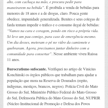
alto, com cachaça na mão, e procura pedir para
maneirarem na bebida”
. É proibida a venda de bebidas para
menores de 18 anos e a de drogas, claro. Pouca gente
obedece, impunidade generalizada. Benites e seus colegas de
farda tentam impedir o tráfico e o consumo ilegal de bebidas:
“Vamos na cara e coragem, pondo em risco a própria vida.
Só levo um pau comigo, para caso de emergência mesmo.
Um dia desses, meteram o pé no vidro da camionete e
quebraram. Agora, precisamos juntar dinheiro com a
comunidade para consertar”
. Nesse ambiente viveu Raissa
11 anos.
Burocratismo sufocante.
Verifiquei no artigo de Vinicius
Konchinski os órgãos públicos que trabalham para ajudar a
população que mora na Reserva de Dourados (repito,
indígenas, mestiços, brancos, negros). Polícia Civil do Mato
Grosso do Sul, Ministério Público Federal do Mato Grosso
do Sul, Defensoria Pública do Mato Grosso do Sul, NUPRIR
(Núcleo Institucional de Promoção e Defesa dos Povos