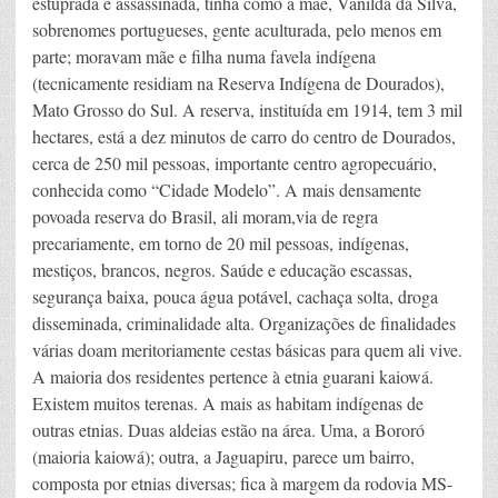
estuprada e assassinada, tinha como a mãe, Vanilda da Silva,
sobrenomes portugueses, gente aculturada, pelo menos em
parte; moravam mãe e filha numa favela indígena
(tecnicamente residiam na Reserva Indígena de Dourados),
Mato Grosso do Sul. A reserva, instituída em 1914, tem 3 mil
hectares, está a dez minutos de carro do centro de Dourados,
cerca de 250 mil pessoas, importante centro agropecuário,
conhecida como “Cidade Modelo”. A mais densamente
povoada reserva do Brasil, ali moram,via de regra
precariamente, em torno de 20 mil pessoas, indígenas,
mestiços, brancos, negros. Saúde e educação escassas,
segurança baixa, pouca água potável, cachaça solta, droga
disseminada, criminalidade alta. Organizações de finalidades
várias doam meritoriamente cestas básicas para quem ali vive.
A maioria dos residentes pertence à etnia guarani kaiowá.
Existem muitos terenas. A mais as habitam indígenas de
outras etnias. Duas aldeias estão na área. Uma, a Bororó
(maioria kaiowá); outra, a Jaguapiru, parece um bairro,
composta por etnias diversas; fica à margem da rodovia MS-