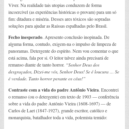
Viver. Na realidade tais utopias conduzem de forma
incoercível (as experiências históricas o provam) para um só
fim: ditadura e miséria. Desses ares tóxicos são sopradas
soluções para ajudar as Raíssas espalhadas pelo Brasil.
Fecho inesperado
. Apresento conclusão inopinada. De
alguma forma, contudo, exigem-na o impulso de limpeza de
panoramas. Detergente do espírito. Nem vou comentar o que
está acima, fala por si. O leitor talvez ainda precisará de
remanso diante de tanto horror.
“Senhor Deus dos
desgraçados, Dizei-me vós, Senhor Deus! Se é loucura … Se
é verdade. Tanto horror perante os céus!”
Contraste com a vida do padre Antônio Vieira
. Encontrei
o remanso (ou o detergente) em texto de 1903 — conferência
sobre a vida do padre Antônio Vieira (1608-1697) — de
Carlos de Laet (1847-1927), grande escritor, católico e
monarquista, batalhador toda a vida, polemista temido: