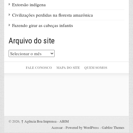
Extorsão indígena
Civilizações perdidas na floresta amazônica
Fazendo girar as cabeças infantis
Arquivo do site
Arquivo
do
site
FALE CONOSCO
MAPA DO SITE
QUEM SOMOS
© 2026,
↑
Agência Boa Imprensa - ABIM
Acessar
-
Powered by WordPress
-
Gabfire Themes