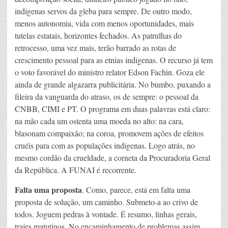
indígenas servos da gleba para sempre. De outro modo,
menos autonomia, vida com menos oportunidades, mais
tutelas estatais, horizontes fechados. As patrulhas do
retrocesso, uma vez mais, terão barrado as rotas de
crescimento pessoal para as etnias indígenas. O recurso já tem
o voto favorável do ministro relator Edson Fachin. Goza ele
ainda de grande algazarra publicitária. No bumbo, puxando a
fileira da vanguarda do atraso, os de sempre: o pessoal da
CNBB, CIMI e PT. O programa em duas palavras está claro:
na mão cada um ostenta uma moeda no alto: na cara,
blasonam compaixão; na coroa, promovem ações de efeitos
cruéis para com as populações indígenas. Logo atrás, no
mesmo cordão da crueldade, a corneta da Procuradoria Geral
da República. A FUNAI é recorrente.
Falta uma proposta
. Como, parece, está em falta uma
proposta de solução, um caminho. Submeto-a ao crivo de
todos. Joguem pedras à vontade. É resumo, linhas gerais,
trajes matutinos. No encaminhamento de problemas assim,