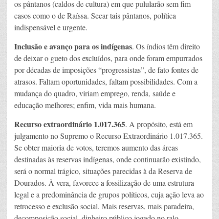
os pântanos (caldos de cultura) em que pulularão sem fim
casos como o de Raíssa. Secar tais pântanos, política
indispensável e urgente.
Inclusão e avanço para os indígenas
. Os índios têm direito
de deixar o gueto dos excluídos, para onde foram empurrados
por décadas de imposições “progressistas”, de fato fontes de
atrasos. Faltam oportunidades, faltam possibilidades. Com a
mudança do quadro, viriam emprego, renda, saúde e
educação melhores; enfim, vida mais humana.
Recurso extraordinário 1.017.365
. A propósito, está em
julgamento no Supremo o Recurso Extraordinário 1.017.365.
Se obter maioria de votos, teremos aumento das áreas
destinadas às reservas indígenas, onde continuarão existindo,
será o normal trágico, situações parecidas à da Reserva de
Dourados. À vera, favorece a fossilização de uma estrutura
legal e a predominância de grupos políticos, cuja ação leva ao
retrocesso e exclusão social. Mais reservas, mais paradeira,
decomposição social, dinheiro público jogado no ralo,