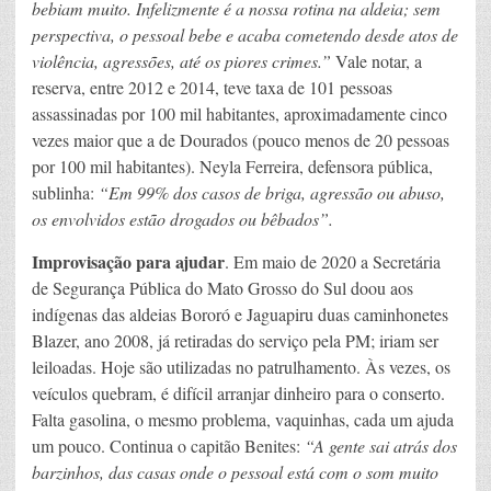
bebiam muito. Infelizmente é a nossa rotina na aldeia; sem
perspectiva, o pessoal bebe e acaba cometendo desde atos de
violência, agressões, até os piores crimes.”
Vale notar, a
reserva, entre 2012 e 2014, teve taxa de 101 pessoas
assassinadas por 100 mil habitantes, aproximadamente cinco
vezes maior que a de Dourados (pouco menos de 20 pessoas
por 100 mil habitantes). Neyla Ferreira, defensora pública,
sublinha:
“Em 99% dos casos de briga, agressão ou abuso,
os envolvidos estão drogados ou bêbados”.
Improvisação para ajudar
. Em maio de 2020 a Secretária
de Segurança Pública do Mato Grosso do Sul doou aos
indígenas das aldeias Bororó e Jaguapiru duas caminhonetes
Blazer, ano 2008, já retiradas do serviço pela PM; iriam ser
leiloadas. Hoje são utilizadas no patrulhamento. Às vezes, os
veículos quebram, é difícil arranjar dinheiro para o conserto.
Falta gasolina, o mesmo problema, vaquinhas, cada um ajuda
um pouco. Continua o capitão Benites:
“A gente sai atrás dos
barzinhos, das casas onde o pessoal está com o som muito