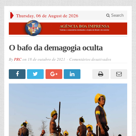
Thursday, 06 de August de 2026
Search
O bafo da demagogia oculta
em
By
PRC
on
18 de outubro de 2021
Comentários desativados
O
bafo
da
demagogia
oculta