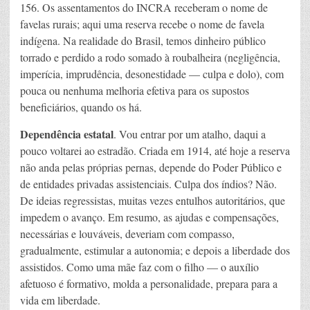
156. Os assentamentos do INCRA receberam o nome de
favelas rurais; aqui uma reserva recebe o nome de favela
indígena. Na realidade do Brasil, temos dinheiro público
torrado e perdido a rodo somado à roubalheira (negligência,
imperícia, imprudência, desonestidade — culpa e dolo), com
pouca ou nenhuma melhoria efetiva para os supostos
beneficiários, quando os há.
Dependência estatal
. Vou entrar por um atalho, daqui a
pouco voltarei ao estradão. Criada em 1914, até hoje a reserva
não anda pelas próprias pernas, depende do Poder Público e
de entidades privadas assistenciais. Culpa dos índios? Não.
De ideias regressistas, muitas vezes entulhos autoritários, que
impedem o avanço. Em resumo, as ajudas e compensações,
necessárias e louváveis, deveriam com compasso,
gradualmente, estimular a autonomia; e depois a liberdade dos
assistidos. Como uma mãe faz com o filho — o auxílio
afetuoso é formativo, molda a personalidade, prepara para a
vida em liberdade.