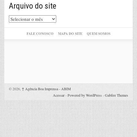
Arquivo do site
Arquivo
do
site
FALE CONOSCO
MAPA DO SITE
QUEM SOMOS
© 2026,
↑
Agência Boa Imprensa - ABIM
Acessar
-
Powered by WordPress
-
Gabfire Themes