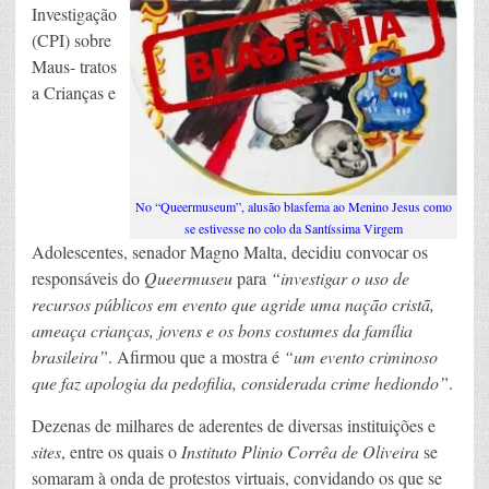
Investigação
(CPI) sobre
Maus- tratos
a Crianças e
No “Queermuseum”, alusão blasfema ao Menino Jesus como
se estivesse no colo da Santíssima Virgem
Adolescentes, senador Magno Malta, decidiu convocar os
responsáveis do
Queermuseu
para
“investigar o uso de
recursos públicos em evento que agride uma nação cristã,
ameaça crianças, jovens e os bons costumes da família
brasileira”
. Afirmou que a mostra é
“um evento criminoso
que faz apologia da pedofilia, considerada crime hediondo”
.
Dezenas de milhares de aderentes de diversas instituições e
sites
, entre os quais o
Instituto Plinio Corrêa de Oliveira
se
somaram à onda de protestos virtuais, convidando os que se