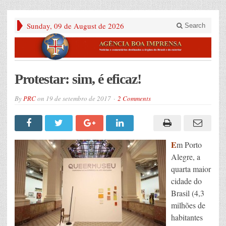
Sunday, 09 de August de 2026
Search
Protestar: sim, é eficaz!
By
PRC
on
19 de setembro de 2017
2 Comments
E
m Porto
Alegre, a
quarta maior
cidade do
Brasil (4,3
milhões de
habitantes