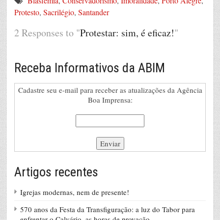
Blasfêmia
,
Conservadorismo
,
Imoralidade
,
Porto Alegre
,
Protesto
,
Sacrilégio
,
Santander
2 Responses to "
Protestar: sim, é eficaz!
"
Receba Informativos da ABIM
Cadastre seu e-mail para receber as atualizações da Agência
Boa Imprensa:
Artigos recentes
Igrejas modernas, nem de presente!
570 anos da Festa da Transfiguração: a luz do Tabor para
enfrentar o Calvário, as horas de provação