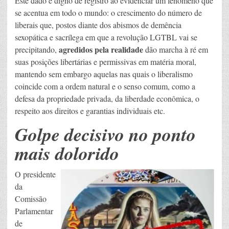
Este dado é digno de registro ao evidenciar um fenômeno que
se acentua em todo o mundo: o crescimento do número de
liberais que, postos diante dos abismos de demência
sexopática e sacrílega em que a revolução LGTBL vai se
agredidos pela realidade
precipitando,
dão marcha à ré em
suas posições libertárias e permissivas em matéria moral,
mantendo sem embargo aquelas nas quais o liberalismo
coincide com a ordem natural e o senso comum, como a
defesa da propriedade privada, da liberdade econômica, o
respeito aos direitos e garantias individuais etc.
Golpe decisivo no ponto
mais dolorido
O presidente
da
Comissão
Parlamentar
de