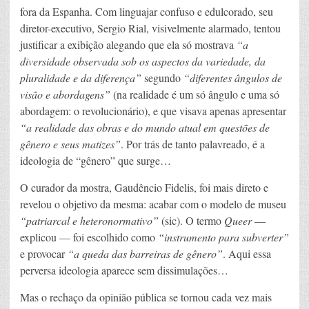
fora da Espanha. Com linguajar confuso e edulcorado, seu
diretor-executivo, Sergio Rial, visivelmente alarmado, tentou
justificar a exibição alegando que ela só mostrava
“a
diversidade observada sob os aspectos da variedade, da
pluralidade e da diferença”
segundo
“diferentes ângulos de
visão e abordagens”
(na realidade é um só ângulo e uma só
abordagem: o revolucionário), e que visava apenas apresentar
“a realidade das obras e do mundo atual em questões de
gênero e seus matizes”
. Por trás de tanto palavreado, é a
ideologia de “gênero” que surge…
O curador da mostra, Gaudêncio Fidelis, foi mais direto e
revelou o objetivo da mesma: acabar com o modelo de museu
“patriarcal e heteronormativo”
(sic). O termo
Queer
—
explicou — foi escolhido como
“instrumento para subverter”
e provocar
“a queda das barreiras de gênero”
. Aqui essa
perversa ideologia aparece sem dissimulações…
Mas o rechaço da opinião pública se tornou cada vez mais