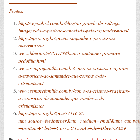
Fontes:
http://veja.abril.com.br/blog/rio-grande-do-sul/veja-
imagens-da-exposicao-cancelada-pelo-santander-no-rs/
https://ipco.org.br/ipco/acompanhe-repercussoes-
queermuseu/
www.libertar.in/2017/09/banco-santander-promove-
pedofilia.html
www.semprefamilia.com.br/como-os-cristaos-reagiram-
a-exposicao-do-santander-que-zombava-do-
cristianismo/
www.semprefamilia.com.br/como-os-cristaos-reagiram-
a-exposicao-do-santander-que-zombava-do-
cristianismo/
https://ipco.org.br/ipco/77116-2/?
utm_source=feedburner&utm_medium=email&utm_camp
+Instituto+Plinio+Corr%C3%AAa+de+Oliveira%29