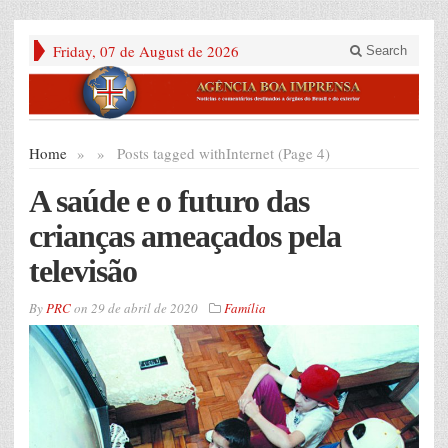
Friday, 07 de August de 2026
Search
Home
»
»
Posts tagged with
Internet (Page 4)
A saúde e o futuro das
crianças ameaçados pela
televisão
By
PRC
on
29 de abril de 2020
Família