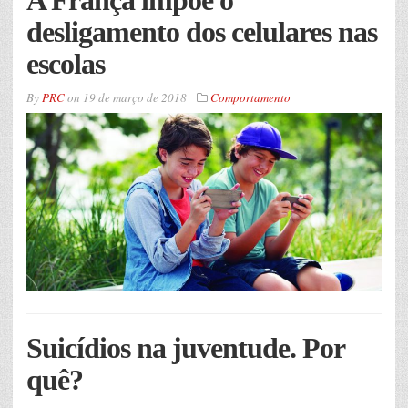
A França impõe o
desligamento dos celulares nas
escolas
By
PRC
on
19 de março de 2018
Comportamento
Suicídios na juventude. Por
quê?