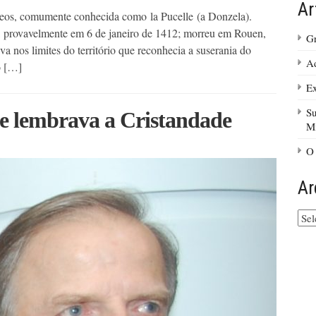
Ar
eos, comumente conhecida como la Pucelle (a Donzela).
provavelmente em 6 de janeiro de 1412; morreu em Rouen,
Gr
 nos limites do território que reconhecia a suserania do
Ad
o […]
Ex
Su
e lembrava a Cristandade
M
O
Ar
Arq
do
site