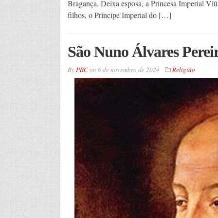
Bragança. Deixa esposa, a Princesa Imperial Viú
filhos, o Príncipe Imperial do […]
São Nuno Álvares Perei
By
PRC
on
6 de novembro de 2024
Religião