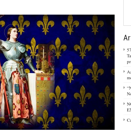
Ar
57
Ta
p
Az
m
“N
No
N
E
C