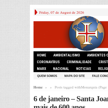
Friday, 07 de August de 2026
HOME
AMBIENTALISMO
AMBIENTES 
CORONAVÍRUS
CRIMINALIDADE
CRIS
MARX
NACIONAL
NOTICIAS
RELIG
QUEM SOMOS
MAPA DO SITE
FALE CON
Home
»
»
Posts tagged with
Monarquia (Page 
6 de janeiro – Santa Joa
mais de 600 anos