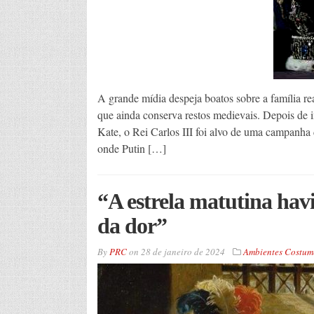
A grande mídia despeja boatos sobre a família rea
que ainda conserva restos medievais. Depois de 
Kate, o Rei Carlos III foi alvo de uma campanha 
onde Putin […]
“A estrela matutina hav
da dor”
By
PRC
on
28 de janeiro de 2024
Ambientes Costume