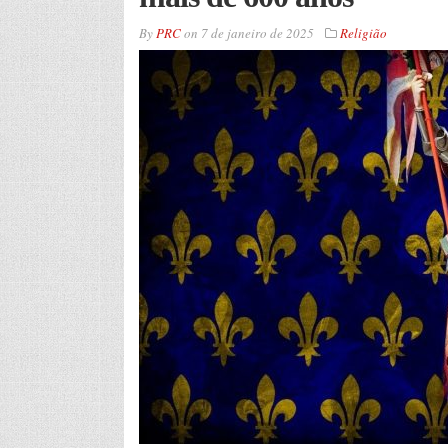
By
PRC
on
7 de janeiro de 2025
Religião