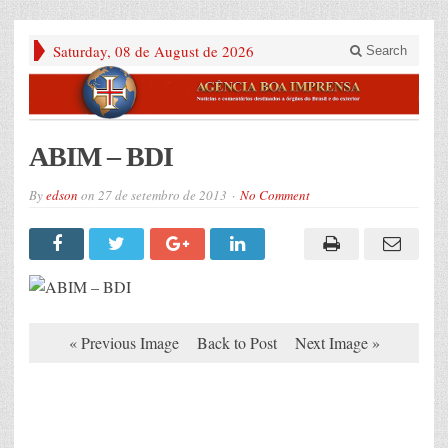
Saturday, 08 de August de 2026
Search
ABIM – BDI
By
edson
on
27 de setembro de 2013
No Comment
« Previous Image
Back to Post
Next Image »