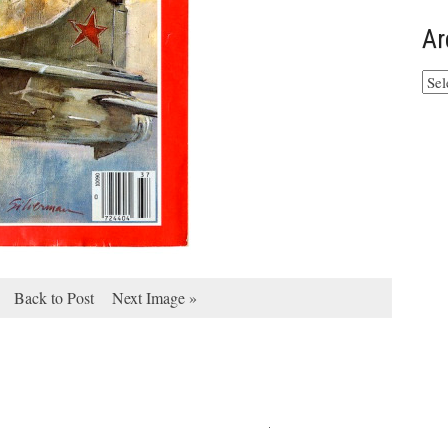
Ar
Arq
do
site
Back to Post
Next Image »