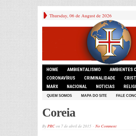
Thursday, 06 de August de 2026
HOME
AMBIENTALISMO
AMBIENTES 
CORONAVÍRUS
CRIMINALIDADE
CRIS
MARX
NACIONAL
NOTICIAS
RELIG
QUEM SOMOS
MAPA DO SITE
FALE CON
Coreia
By
PRC
on
7 de abril de 2015
No Comment