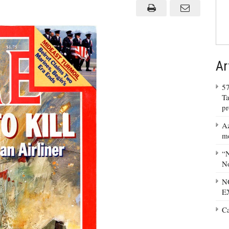
Ar
57
Ta
p
Az
m
“N
No
N
E
C