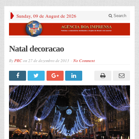
Sunday, 09 de August de 2026
Search
Natal decoracao
By
PRC
on
27 de dezembro de 2013
No Comment