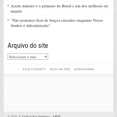
Azeite mineiro é o primeiro do Brasil e um dos melhores do
mundo
“Não podemos ficar de braços cruzados enquanto Nosso
Senhor é ridicularizado”
Arquivo do site
Arquivo
do
site
FALE CONOSCO
MAPA DO SITE
QUEM SOMOS
© 2026,
↑
Agência Boa Imprensa - ABIM