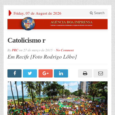
Friday, 07 de August de 2026
Search
Catolicismo r
By
PRC
on
27 de março de 2015
No Comment
Em Recife [Foto Rodrigo Lôbo]