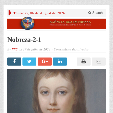
Thursday, 06 de August de 2026
Search
Nobreza-2-1
em
By
PRC
on
17 de julho de 2024
Comentários desativados
Nobreza-
2-
1