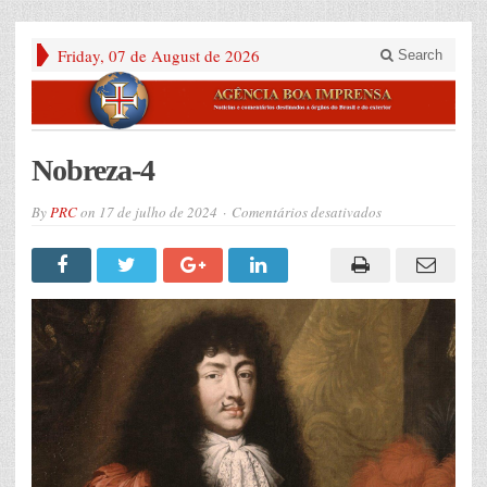
Friday, 07 de August de 2026
Search
Nobreza-4
em
By
PRC
on
17 de julho de 2024
Comentários desativados
Nobreza-
4