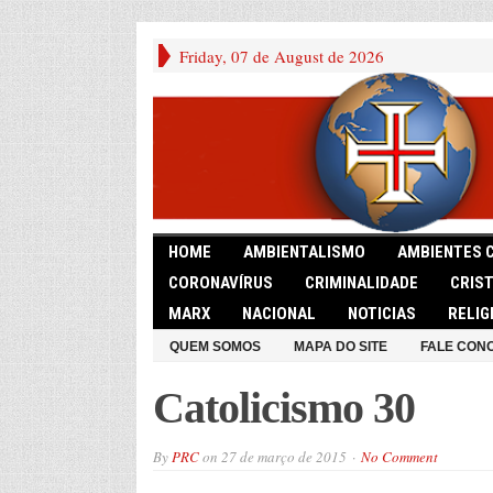
Friday, 07 de August de 2026
HOME
AMBIENTALISMO
AMBIENTES 
CORONAVÍRUS
CRIMINALIDADE
CRIS
MARX
NACIONAL
NOTICIAS
RELIG
QUEM SOMOS
MAPA DO SITE
FALE CON
Catolicismo 30
By
PRC
on
27 de março de 2015
No Comment