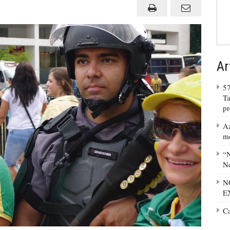
Ar
57
Ta
p
Az
m
“N
No
N
E
C