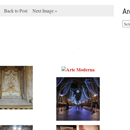
Ar
Back to Post
Next Image »
Arq
do
site