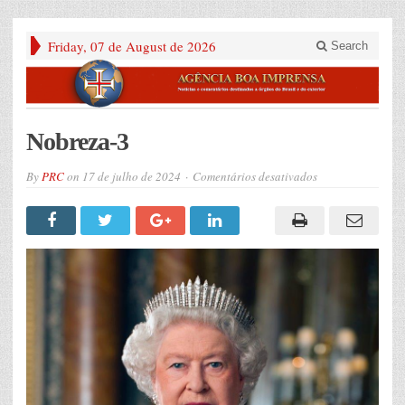
Friday, 07 de August de 2026
Search
Nobreza-3
em
By
PRC
on
17 de julho de 2024
Comentários desativados
Nobreza-
3