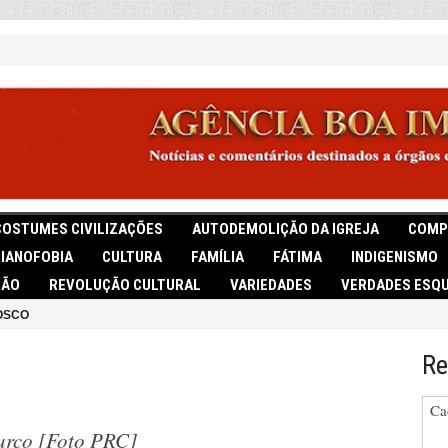
COSTUMES CIVILIZAÇÕES
AUTODEMOLIÇÃO DA IGREJA
COMP
TIANOFOBIA
CULTURA
FAMÍLIA
FÁTIMA
INDIGENISMO
IÃO
REVOLUÇÃO CULTURAL
VARIEDADES
VERDADES ESQU
OSCO
Re
Ca
março [Foto PRC]