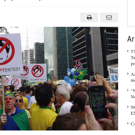
Ar
57
Ta
p
Az
m
“N
No
N
E
C