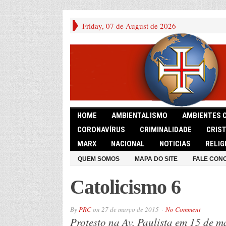
Friday, 07 de August de 2026
HOME
AMBIENTALISMO
AMBIENTES 
CORONAVÍRUS
CRIMINALIDADE
CRIS
MARX
NACIONAL
NOTICIAS
RELIG
QUEM SOMOS
MAPA DO SITE
FALE CON
Catolicismo 6
By
PRC
on
27 de março de 2015
No Comment
Protesto na Av. Paulista em 15 de 