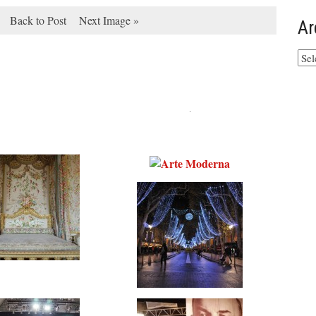
Back to Post
Next Image »
Ar
Arq
do
site