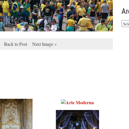
Ar
Arq
do
site
Back to Post
Next Image »