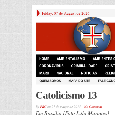
Friday, 07 de August de 2026
HOME
AMBIENTALISMO
AMBIENTES 
CORONAVÍRUS
CRIMINALIDADE
CRIS
MARX
NACIONAL
NOTICIAS
RELIG
QUEM SOMOS
MAPA DO SITE
FALE CON
Catolicismo 13
By
PRC
on
27 de março de 2015
No Comment
Em Brasília [Foto Lula Marques]