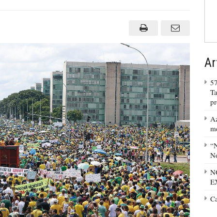
Ar
57
Ta
p
Az
m
“N
No
N
E
C