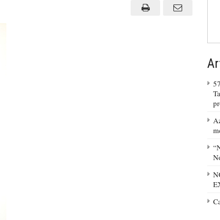
Ar
57
Ta
p
Az
m
“N
No
N
E
C