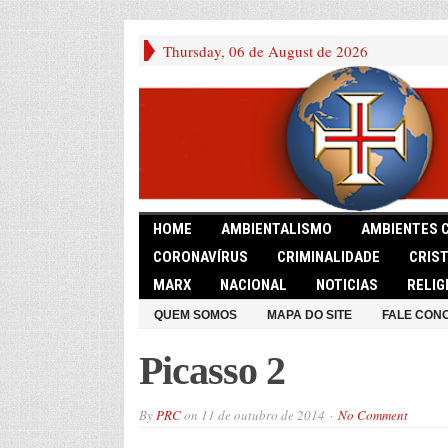
Thursday, 06 de August de 2026
HOME
AMBIENTALISMO
AMBIENTES 
CORONAVÍRUS
CRIMINALIDADE
CRIS
MARX
NACIONAL
NOTICIAS
RELIG
QUEM SOMOS
MAPA DO SITE
FALE CON
Picasso 2
By
PRC
on
11 de outubro de 2014
No Comment