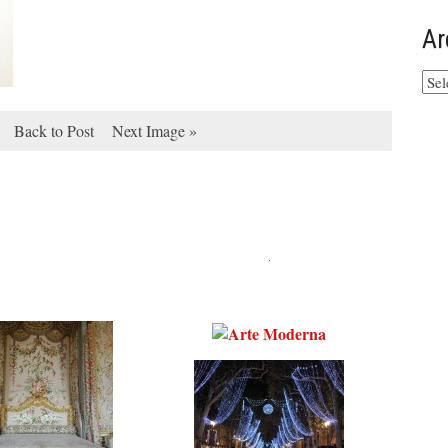
Ar
Arq
do
site
Back to Post
Next Image »