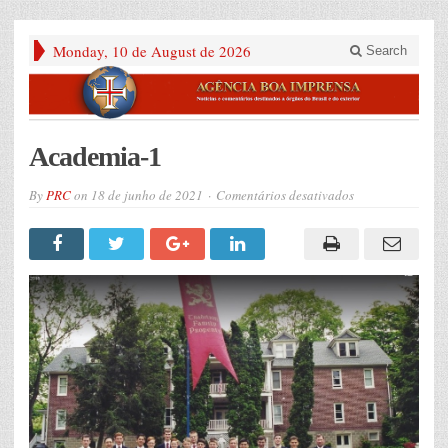
Monday, 10 de August de 2026
Search
Academia-1
em
By
PRC
on
18 de junho de 2021
Comentários desativados
Academia-
1