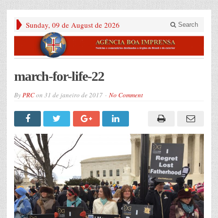
Sunday, 09 de August de 2026
Search
march-for-life-22
By
PRC
on
31 de janeiro de 2017
No Comment