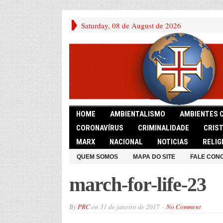
Saturday, 08 de August de 2026
HOME
AMBIENTALISMO
AMBIENTES 
CORONAVÍRUS
CRIMINALIDADE
CRIS
MARX
NACIONAL
NOTICIAS
RELIG
QUEM SOMOS
MAPA DO SITE
FALE CON
march-for-life-23
By
PRC
on
31 de janeiro de 2017
No Comment