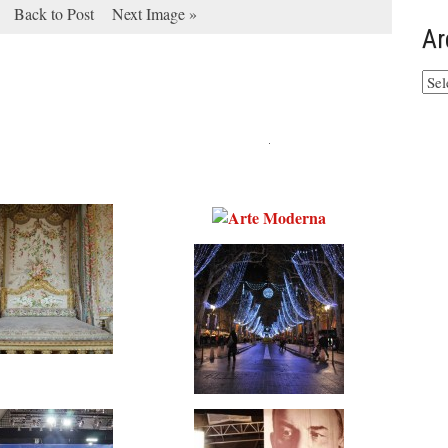
Back to Post
Next Image »
Ar
Arq
do
site