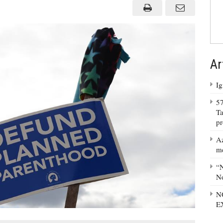
Ar
Ig
57
Ta
p
Az
m
“N
No
N
E