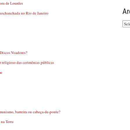
ora de Lourdes
Ar
nochanchada no Rio de Janeiro
Arq
do
site
 Discos Voadores?
 religioso das cerimônias públicas
me
munismo, barreira ou cabeça-de-ponte?
 na Terra