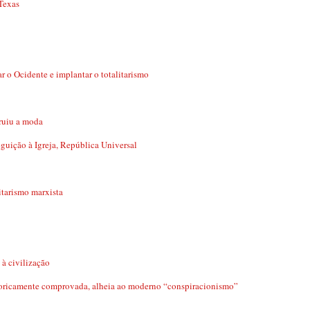
Texas
r o Ocidente e implantar o totalitarismo
ruiu a moda
ição à Igreja, República Universal
itarismo marxista
à civilização
camente comprovada, alheia ao moderno “conspiracionismo”