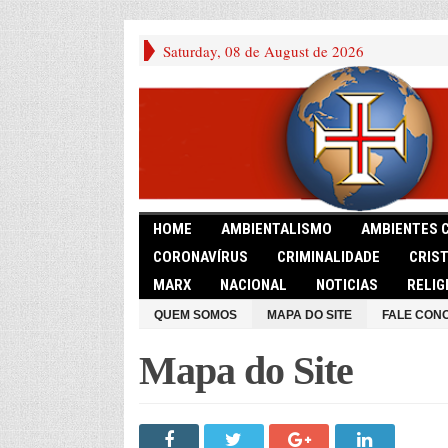
Saturday, 08 de August de 2026
HOME
AMBIENTALISMO
AMBIENTES 
CORONAVÍRUS
CRIMINALIDADE
CRIS
MARX
NACIONAL
NOTICIAS
RELIG
QUEM SOMOS
MAPA DO SITE
FALE CON
Mapa do Site