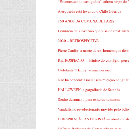
“Estamos sendo castigados”, afirma bispo do 
A esquerda está levando o Chile à deriva
150 ANOS DA COMUNA DE PARIS
Denúncia da subversão que visa descristianiza
2020 – RETROSPECTIVA
Pierre Cardin: a morte de um homem que dest
RETROSPECTO — Pânico do contágio, persegu
O elefante “Happy” é uma pessoa?
Não há concórdia racial sem rejeição ao igual
HALLOWEEN: a gargalhada de Satanás
Sonho desumano para os seres humanos
Vandalismo revolucionário movido pelo ódio 
CONSPIRAÇÃO ANTICRISTÃ — atual e histori
O Cristo Redentor do Corcovado na mira