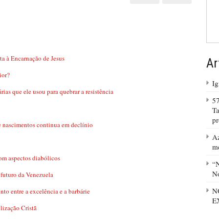
ta à Encarnação de Jesus
Ar
ior?
Ig
as que ele usou para quebrar a resistência
57
Ta
p
e nascimentos continua em declínio
Az
m
om aspectos diabólicos
“N
No
 futuro da Venezuela
N
nto entre a excelência e a barbárie
E
lização Cristã