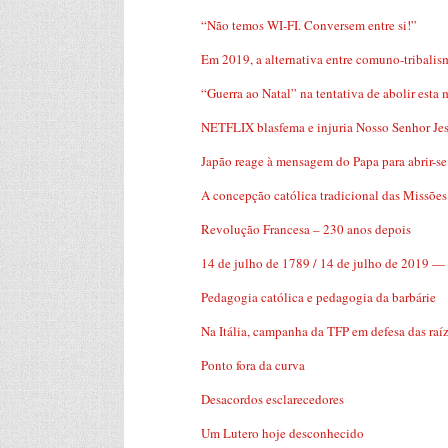
“Não temos WI-FI. Conversem entre si!”
Em 2019, a alternativa entre comuno-tribalis
“Guerra ao Natal” na tentativa de abolir esta
NETFLIX blasfema e injuria Nosso Senhor Jes
Japão reage à mensagem do Papa para abrir-se
A concepção católica tradicional das Missões
Revolução Francesa – 230 anos depois
14 de julho de 1789 / 14 de julho de 2019 —
Pedagogia católica e pedagogia da barbárie
Na Itália, campanha da TFP em defesa das raíz
Ponto fora da curva
Desacordos esclarecedores
Um Lutero hoje desconhecido